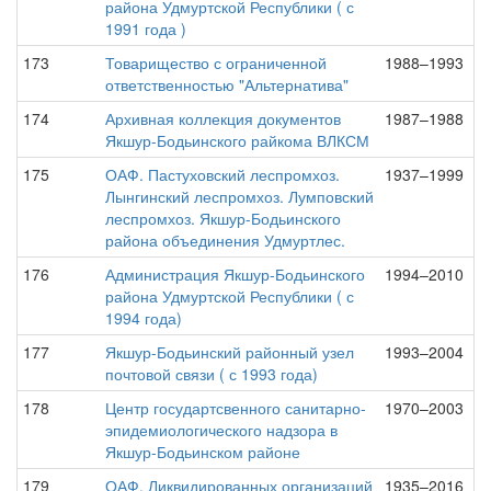
района Удмуртской Республики ( с
1991 года )
173
Товарищество с ограниченной
1988–1993
ответственностью "Альтернатива"
174
Архивная коллекция документов
1987–1988
Якшур-Бодьинского райкома ВЛКСМ
175
ОАФ. Пастуховский леспромхоз.
1937–1999
Лынгинский леспромхоз. Лумповский
леспромхоз. Якшур-Бодьинского
района объединения Удмуртлес.
176
Администрация Якшур-Бодьинского
1994–2010
района Удмуртской Республики ( с
1994 года)
177
Якшур-Бодьинский районный узел
1993–2004
почтовой связи ( с 1993 года)
178
Центр государтсвенного санитарно-
1970–2003
эпидемиологического надзора в
Якшур-Бодьинском районе
179
ОАФ. Ликвидированных организаций
1935–2016