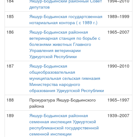
184
Якшур-Бодьинский районный Совет
1994–2010
депутатов
185
Якшур-Бодьинская государтсвенная
1989–1999
нотариальная контора ( с 1989 г.)
186
Якшур-Бодьинская районная
1965–2007
ветеринарная станция по борьбе с
болезнями животных Главного
Управления ветеринарии
Удмуртской Республики
187
Якшур-Бодьинская
1990–2010
общеобразовательная
муниципальная сельская гимназия
Министерства народного
образования Удмуртской Республики
188
Прокуратура Якшур-Бодьинского
1965–1997
района
189
Якшур-Бодьинская районная
1939–2007
семенная инспекция Удмуртской
республиканской государственной
семенной инспекции