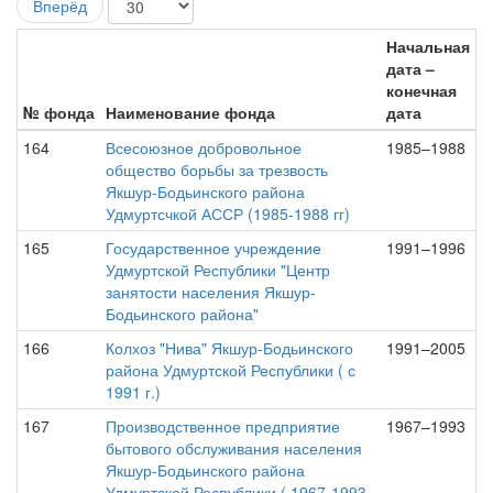
Вперёд
Начальная
дата –
конечная
№ фонда
Наименование фонда
дата
164
Всесоюзное добровольное
1985–1988
общество борьбы за трезвость
Якшур-Бодьинского района
Удмуртсчкой АССР (1985-1988 гг)
165
Государственное учреждение
1991–1996
Удмуртской Республики "Центр
занятости населения Якшур-
Бодьинского района"
166
Колхоз "Нива" Якшур-Бодьинского
1991–2005
района Удмуртской Республики ( с
1991 г.)
167
Производственное предприятие
1967–1993
бытового обслуживания населения
Якшур-Бодьинского района
Удмуртской Республики ( 1967-1993