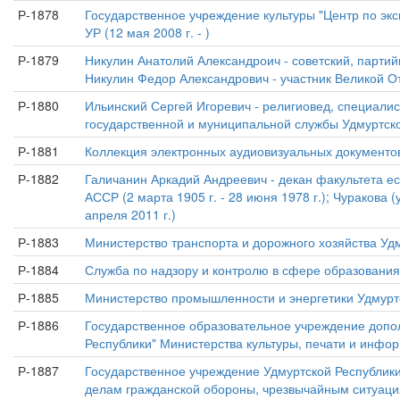
Р-1878
Государственное учреждение культуры "Центр по экс
УР (12 мая 2008 г. - )
Р-1879
Никулин Анатолий Александроич - советский, партийны
Никулин Федор Александрович - участник Великой Оте
Р-1880
Ильинский Сергей Игоревич - религиовед, специалис
государственной и муниципальной службы Удмуртской
Р-1881
Коллекция электронных аудиовизуальных документов 
Р-1882
Галичанин Аркадий Андреевич - декан факультета ес
АССР (2 марта 1905 г. - 28 июня 1978 г.); Чуракова
апреля 2011 г.)
Р-1883
Министерство транспорта и дорожного хозяйства Удмур
Р-1884
Служба по надзору и контролю в сфере образования п
Р-1885
Министерство промышленности и энергетики Удмуртско
Р-1886
Государственное образовательное учреждение допо
Республики" Министерства культуры, печати и информа
Р-1887
Государственное учреждение Удмуртской Республики
делам гражданской обороны, чрезвычайным ситуациям