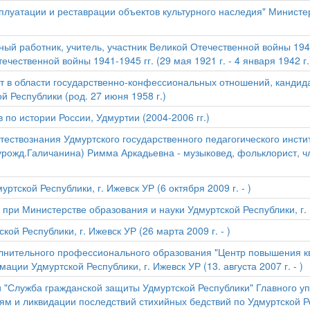
плуатации и реставрации объектов культурного наследия" Министер
й работник, учитель, участник Великой Отечественной войны 1941-19
чественной войны 1941-1945 гг. (29 мая 1921 г. - 4 января 1942 г.
т в области государственно-конфессиональных отношений, кандида
 Республики (род. 27 июня 1958 г.)
по истории России, Удмуртии (2004-2006 гг.)
тествознания Удмуртского государственного педагогического инст
 (урожд.Галичанина) Римма Аркадьевна - музыковед, фольклорист, 
тской Республики, г. Ижевск УР (6 октября 2009 г. - )
ри Министерстве образования и науки Удмуртской Республики, г. И
й Республики, г. Ижевск УР (26 марта 2009 г. - )
лнительного профессионального образования "Центр повышения к
ции Удмуртской Республики, г. Ижевск УР (13. августа 2007 г. - )
 "Служба гражданской защиты Удмуртской Республики" Главного у
 и ликвидации последствий стихийных бедствий по Удмуртской Респу