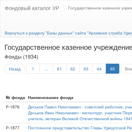
Фондовый каталог УР
Государственное казенное учре
Вернуться к разделу "Базы данных" сайта "Архивная служба Удм
Государственное казенное учреждение
Фонды (1934)
Назад
1
...
61
62
63
64
65
Вп
№ фонда
Наименование фонда
Р-1876
Деськов Павел Николаевич - советский работник, уча
Деськов Иван Николаевич - металлург, участник Перв
учитель, ветеран Великой Отечественной войны 1941-
Р-1877
Постоянное представительство Главы Удмуртской Рес