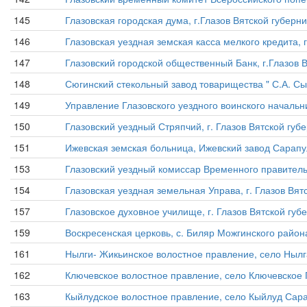
145
Глазовская городская дума, г.Глазов Вятской губернии,
146
Глазовская уездная земская касса мелкого кредита, г.
147
Глазовский городской общественный Банк, г.Глазов Вя
148
Сюгинский стекольный завод товарищества " С.А. Сырн
149
Управление Глазовского уездного воинского начальник
150
Глазовский уездный Стряпчий, г. Глазов Вятской губер
151
Ижевская земская больница, Ижевский завод Сарапул
153
Глазовский уездный комиссар Временного правительств
154
Глазовская уездная земельная Управа, г. Глазов Вятск
157
Глазовское духовное училище, г. Глазов Вятской губе
159
Воскресенская церковь, с. Биляр Можгинского района
161
Нылги- Жикьинское волостное правление, село Нылга-
162
Ключевское волостное правление, село Ключевское Гл
163
Кыйлудское волостное правление, село Кыйлуд Сарапу