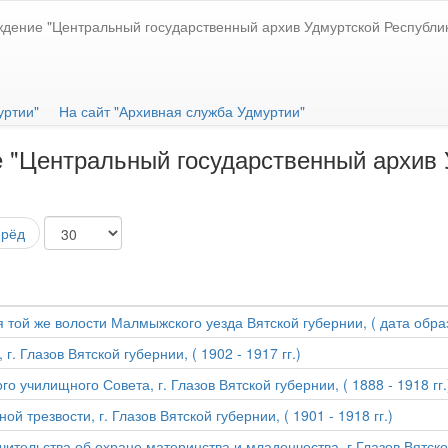
ждение "Центральный государственный архив Удмуртской Республи
уртии"
На сайт "Архивная служба Удмуртии"
 "Центральный государственный архив 
ерёд
я той же волости Малмыжского уезда Вятской губернии, ( дата обра
. Глазов Вятской губернии, ( 1902 - 1917 гг.)
 училищного Совета, г. Глазов Вятской губернии, ( 1888 - 1918 гг.
 трезвости, г. Глазов Вятской губернии, ( 1901 - 1918 гг.)
тельства об охране материнства и младенчества, г.Глазов Вятской