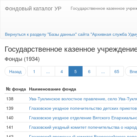
Фондовый каталог УР
Государственное казенное учре
Вернуться к разделу "Базы данных" сайта "Архивная служба Удм
Государственное казенное учреждение
Фонды (1934)
Назад
1
...
4
5
6
...
65
Вп
№ фонда
Наименование фонда
138
Ува-Туклинское волостное правление, село Ува-Тукл
139
Глазовское уездное попечительство детских приютов, г
140
Глазовское уездное отделение Вятского Епархиального
141
Глазовский уездный комитет попечительства о народной
142
Глазовский временный комитет Всероссийского попечи