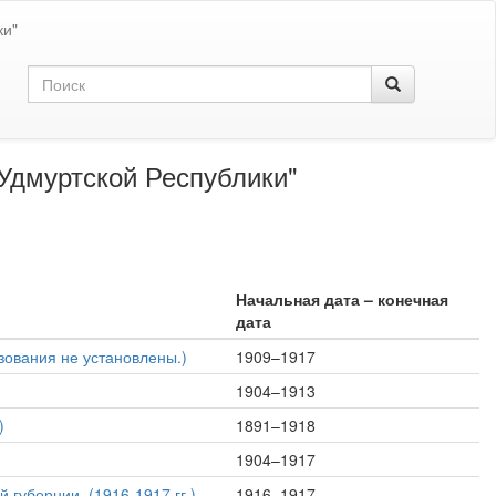
ки"
Удмуртской Республики"
Начальная дата – конечная
дата
зования не установлены.)
1909–1917
1904–1913
)
1891–1918
1904–1917
 губернии, (1916-1917 гг.)
1916–1917