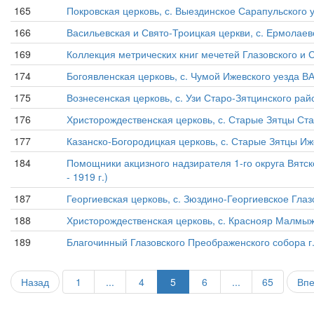
165
Покровская церковь, с. Выездинское Сарапульского у
166
Васильевская и Свято-Троицкая церкви, с. Ермолаев
169
Коллекция метрических книг мечетей Глазовского и С
174
Богоявленская церковь, с. Чумой Ижевского уезда ВА
175
Вознесенская церковь, с. Узи Старо-Зятцинского рай
176
Христорождественская церковь, с. Старые Зятцы Ста
177
Казанско-Богородицкая церковь, с. Старые Зятцы Иже
184
Помощники акцизного надзирателя 1-го округа Вятско
- 1919 г.)
187
Георгиевская церковь, с. Зюздино-Георгиевское Глазов
188
Христорождественская церковь, с. Краснояр Малмыжс
189
Благочинный Глазовского Преображенского собора г. Г
Назад
1
...
4
5
6
...
65
Вп