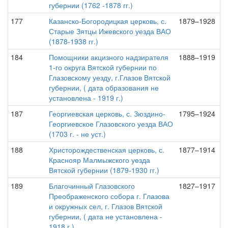
губернии (1762 -1878 гг.)
177
Казанско-Богородицкая церковь, с.
1879–1928
Старые Зятцы Ижевского уезда ВАО
(1878-1938 гг.)
184
Помощники акцизного надзирателя
1888–1919
1-го округа Вятской губернии по
Глазовскому уезду, г.Глазов Вятской
губернии, ( дата образования не
установлена - 1919 г.)
187
Георгиевская церковь, с. Зюздино-
1795–1924
Георгиевское Глазовского уезда ВАО
(1703 г. - не уст.)
188
Христорождественская церковь, с.
1877–1914
Краснояр Малмыжского уезда
Вятской губернии (1879-1930 гг.)
189
Благочинный Глазовского
1827–1917
Преображенского собора г. Глазова
и окружных сел, г. Глазов Вятской
губернии, ( дата не установлена -
1918 г.)