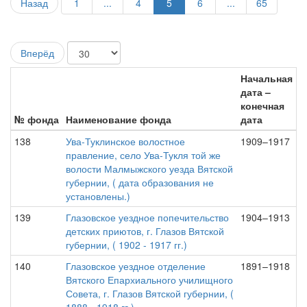
Назад
1
...
4
5
6
...
65
Вперёд
Начальная
дата –
конечная
№ фонда
Наименование фонда
дата
138
Ува-Туклинское волостное
1909–1917
правление, село Ува-Тукля той же
волости Малмыжского уезда Вятской
губернии, ( дата образования не
установлены.)
139
Глазовское уездное попечительство
1904–1913
детских приютов, г. Глазов Вятской
губернии, ( 1902 - 1917 гг.)
140
Глазовское уездное отделение
1891–1918
Вятского Епархиального училищного
Совета, г. Глазов Вятской губернии, (