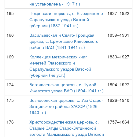
не установлена - 1917 г.)
165
Покровская церковь, с. Выездинское
1837–1922
Сарапульского уезда Вятской
губернии (1837-1941 гг.)
166
Васильевская и Свято-Троицкая
1839–1931
церкви, с. Ермолаево Киясовского
района ВАО (1841-1941 гг.)
169
Коллекция метрических книг
1830–1927
мечетей Глазовского и
Сарапульского уездов Вятской
губернии (не уст.)
174
Богоявленская церковь, с. Чумой
1894–1927
Ижевского уезда ВАО (1894-1941 гг.)
175
Вознесенская церковь, с. Узи Старо-
1826–1940
Зятцинского района УАССР (1826-
1940 гг.)
176
Христорождественская церковь, с.
1757–1864
Старые Зятцы Старо-Зятцинской
волости Малмыжского уезда Вятской