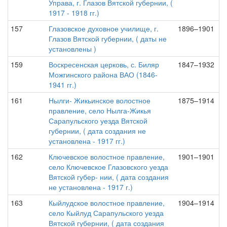
Управа, г. Глазов Вятской губернии, (
1917 - 1918 гг.)
157
Глазовское духовное училище, г.
1896–1901
Глазов Вятской губернии, ( даты не
установлены )
159
Воскресенская церковь, с. Биляр
1847–1932
Можгинского района ВАО (1846-
1941 гг.)
161
Нылги- Жикьинское волостное
1875–1914
правление, село Нылга-Жикья
Сарапульского уезда Вятской
губернии, ( дата создания не
установлена - 1917 гг.)
162
Ключевское волостное правление,
1901–1901
село Ключевское Глазовского уезда
Вятской губер- нии, ( дата создания
не установлена - 1917 г.)
163
Кыйлудское волостное правление,
1904–1914
село Кыйлуд Сарапульского уезда
Вятской губернии, ( дата создания