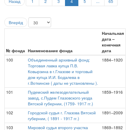
Назад
1
2
3
4
5
...
65
Вперёд
Начальная
дата –
конечная
№ фонда
Наименование фонда
дата
100
Объединенный архивный фонд:
1884–1920
Торговая лавка купца П.В.
Ковырзина в г.Глазове и торговый
дом купца И.И. Бодалева в
г.Воткинске ( даты не установлены ).
101
Пудемский железоделательный
1859–1916
завод, с.Пудем Глазовского уезда
Вятской губернии, (1759- 1917 гг.)
102
Городской судья г. Глазова Вятской
1891–2009
губернии, ( 1891 - 1917 гг.)
103
Мировой судья второго участка
1869–1892