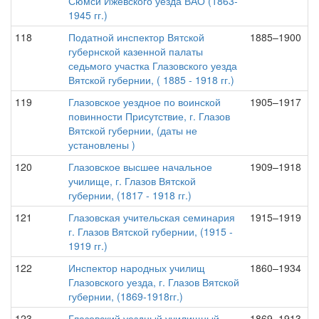
Сюмси Ижевского уезда ВАО (1863-
1945 гг.)
118
Податной инспектор Вятской
1885–1900
губернской казенной палаты
седьмого участка Глазовского уезда
Вятской губернии, ( 1885 - 1918 гг.)
119
Глазовское уездное по воинской
1905–1917
повинности Присутствие, г. Глазов
Вятской губернии, (даты не
установлены )
120
Глазовское высшее начальное
1909–1918
училище, г. Глазов Вятской
губернии, (1817 - 1918 гг.)
121
Глазовская учительская семинария
1915–1919
г. Глазов Вятской губернии, (1915 -
1919 гг.)
122
Инспектор народных училищ
1860–1934
Глазовского уезда, г. Глазов Вятской
губернии, (1869-1918гг.)
123
Глазовский уездный училищный
1869–1913