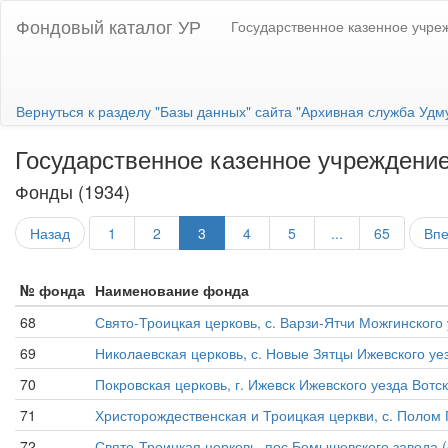
Фондовый каталог УР
Государственное казенное учре
Вернуться к разделу "Базы данных" сайта "Архивная служба Удм
Государственное казенное учреждение
Фонды (1934)
Назад
1
2
3
4
5
...
65
Вп
№ фонда
Наименование фонда
68
Свято-Троицкая церковь, с. Варзи-Ятчи Можгинского 
69
Николаевская церковь, с. Новые Зятцы Ижевского уез
70
Покровская церковь, г. Ижевск Ижевского уезда Вотск
71
Христорождественская и Троицкая церкви, с. Полом Г
72
Свято-Троицкая церковь, пос.Бемышевского завода (