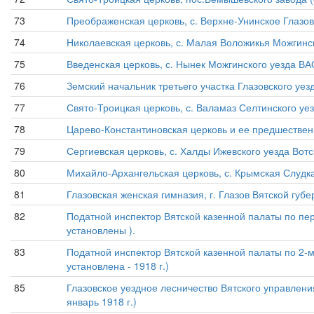
73
Преображенская церковь, с. Верхне-Унинское Глазовск
74
Николаевская церковь, с. Малая Воложикья Можгинск
75
Введенская церковь, с. Нынек Можгинского уезда ВАО
76
Земский начальник третьего участка Глазовского уезда
77
Свято-Троицкая церковь, с. Валамаз Селтинского уез
78
Царево-Константиновская церковь и ее предшественн
79
Сергиевская церковь, с. Халды Ижевского уезда Вотс
80
Михайло-Архангельская церковь, с. Крымская Слудка
81
Глазовская женская гимназия, г. Глазов Вятской губер
82
Податной инспектор Вятской казенной палаты по перв
установлены ).
83
Податной инспектор Вятской казенной палаты по 2-му
установлена - 1918 г.)
85
Глазовское уездное лесничество Вятского управления
январь 1918 г.)