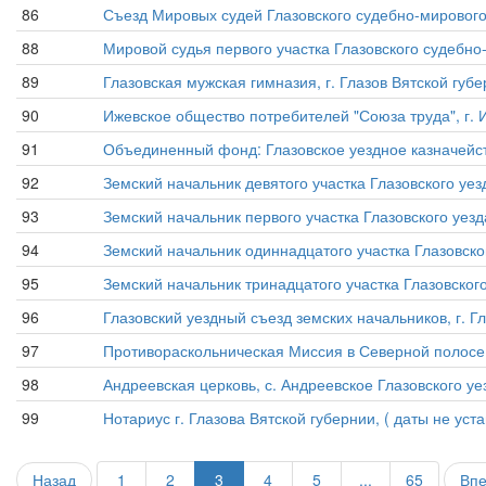
86
Съезд Мировых судей Глазовского судебно-мирового ок
88
Мировой судья первого участка Глазовского судебно-ми
89
Глазовская мужская гимназия, г. Глазов Вятской губер
90
Ижевское общество потребителей "Союза труда", г. Иж
91
Объединенный фонд: Глазовское уездное казначейство 
92
Земский начальник девятого участка Глазовского уезд
93
Земский начальник первого участка Глазовского уезда 
94
Земский начальник одиннадцатого участка Глазовского
95
Земский начальник тринадцатого участка Глазовского 
96
Глазовский уездный съезд земских начальников, г. Гла
97
Противораскольническая Миссия в Северной полосе Гла
98
Андреевская церковь, с. Андреевское Глазовского уе
99
Нотариус г. Глазова Вятской губернии, ( даты не уст
Назад
1
2
3
4
5
...
65
Вп