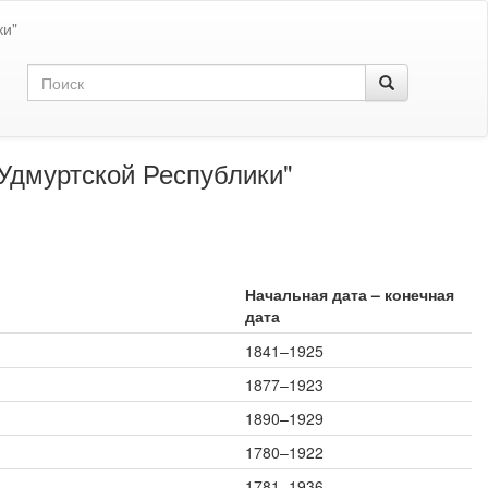
ки"
Удмуртской Республики"
Начальная дата – конечная
дата
1841–1925
1877–1923
1890–1929
1780–1922
1781–1936