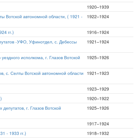
1920–1939
ы Вотской автономной области, ( 1921 -
1922–1924
24 гг.)
1916–1924
путатов -УФО, Уфинотдел, с. Дебессы
1921–1924
о уездного исполкома, г. Глазов Вотской
1925–1926
ов, с. Селты Вотской автономной области
1921–1923
1923–1929
)
1920–1922
депутатов, г. Глазов Вотской
1925–1926
1917–1924
1 - 1933 гг.)
1918–1932