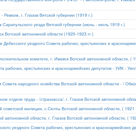
Ревком, г. Глазов Вятской губернии (1919 г.)
 Сарапульского уезда Вятской губернии (июнь - июль 1919 г.)
ск Вотской автономной области (1920-1923 гг.)
Дебесского уездного Совета рабочих, крестьянских и красноармей
лнительном комитете, г. Ижевск Вотской автономной области, ( 192
а рабочих, крестьянских и красноармейских депутатов - УИК - Уис
Совета народного хозяйства Вотской автономной области - / Обко
м отделе труда - /страхкасса/, г. Глазов Вотской автономной област
советской милиции, с.Селты Вотской автономной области, ( 1921 - 
 автономной области, г. Глазов Вотской автономной области, ( 192
кого уездного Совета рабочих, крестьянских и красноармейских деп