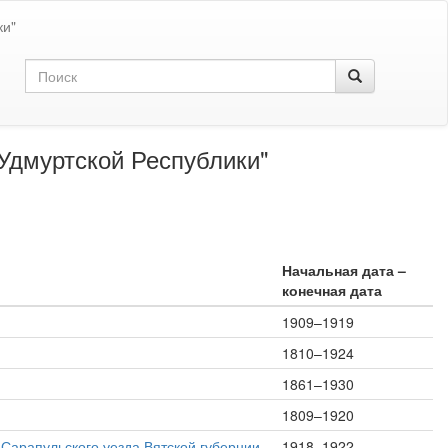
ки"
Удмуртской Республики"
Начальная дата –
конечная дата
1909–1919
1810–1924
1861–1930
1809–1920
 Сарапульского уезда Вятской губернии
1918–1922