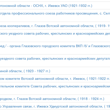
тономной области - ОСНХ, г. Ижевск УАО (1921-1932 гг.)
отдела профессионального союза работников просвещения, с. Селт
за кооперативов, г. Глазов Вотской автономной области, ( 1919- 19
ого уездного совета рабочих, крестьянских и красноармейских де
ед / - органа Глазовского городского комитета ВКП /б/ и Глазовског
уездного совета рабочих, крестьянских и красноармейских депутат
ной области, ( 1923 - 1927 гг.)
 комитете Вотской автономной области, г. Ижевск, ( 1921-1922 гг.
тельном комитете Совета рабочих, крестьянских и красноармейских 
дком, г. Глазов Вотской автономной области, ( 1918 - 1924 гг.)
Управления связи, г. Ижевск Удмуртской автономной области, ( 193