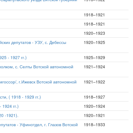
1918–1921
1918–1921
1920–1923
ских депутатов - УЗУ, с. Дебессы
1920–1925
5 - 1927 гг.)
1925–1929
полком, с. Селты Вотской автономной
1921–1924
мгоссор/, г.Ижевск Вотской автономной
1921–1922
и, ( 1918 - 1929 гг.)
1918–1927
1924 гг.)
1920–1924
0 -1921).
1920–1921
утатов - Уфинотдел, г. Глазов Вотской
1918–1933