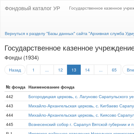
Фондовый каталог УР
Государственное казенное учре
Вернуться к разделу "Базы данных" сайта "Архивная служба Удм
Государственное казенное учреждение
Фонды (1934)
Назад
1
...
12
13
14
...
65
Вп
№ фонда
Наименование фонда
442
Богородицкая церковь, с. Лагуново Сарапульского уез
443
Михайло-Архангельская церковь, с. Кигбаево Сарапул
444
Михайло-Архангельская церковь, с. Киясово Сарапуль
445
Вознесенский собор г. Сарапул Вятской губернии и пр
Р-1
Ижевское районное отделение Народного комиссариа