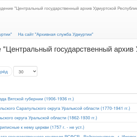
ждение "Центральный государственный архив Удмуртской Республи
уртии"
На сайт "Архивная служба Удмуртии"
 "Центральный государственный архив 
ерёд
да Вятской губернии (1906-1936 гг.)
ьского Сарапульского округа Уральксой области (1770-1941 гг.)
ского округа Уральской области (1862-1930 гг.)
иписные к нему церкви (1757 г. - не уст.)
та государственного контроля РСФСР - Райгосконтроль, г. Ижевск