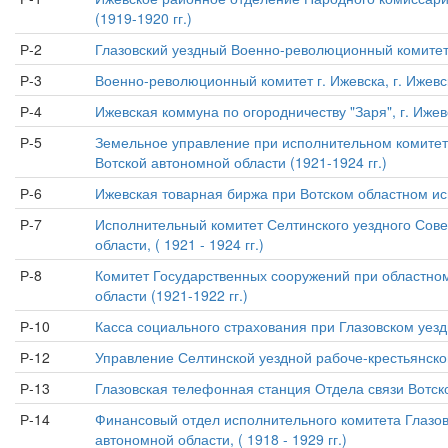
(1919-1920 гг.)
Р-2
Глазовский уездный Военно-революционный комитет - 
Р-3
Военно-революционный комитет г. Ижевска, г. Ижевск
Р-4
Ижевская коммуна по огородничеству "Заря", г. Ижев
Р-5
Земельное управление при исполнительном комитете 
Вотской автономной области (1921-1924 гг.)
Р-6
Ижевская товарная биржа при Вотском областном испо
Р-7
Исполнительный комитет Селтинского уездного Совет
области, ( 1921 - 1924 гг.)
Р-8
Комитет Государственных сооружений при областном 
области (1921-1922 гг.)
Р-10
Касса социального страхования при Глазовском уездно
Р-12
Управление Селтинской уездной рабоче-крестьянской 
Р-13
Глазовская телефонная станция Отдела связи Вотской
Р-14
Финансовый отдел исполнительного комитета Глазовс
автономной области, ( 1918 - 1929 гг.)