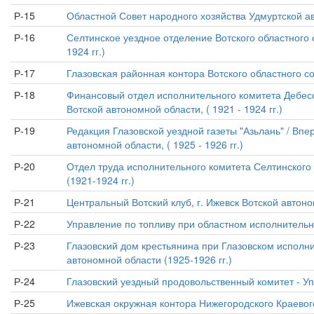
Р-15
Областной Совет народного хозяйства Удмуртской ав
Р-16
Селтинское уездное отделение Вотского областного 
1924 гг.)
Р-17
Глазовская районная контора Вотского областного сою
Р-18
Финансовый отдел исполнительного комитета Дебесск
Вотской автономной области, ( 1921 - 1924 гг.)
Р-19
Редакция Глазовской уездной газеты "Азьлань" / Впер
автономной области, ( 1925 - 1926 гг.)
Р-20
Отдел труда исполнительного комитета Селтинского 
(1921-1924 гг.)
Р-21
Центральный Вотский клуб, г. Ижевск Вотской автоном
Р-22
Управление по топливу при областном исполнительном
Р-23
Глазовский дом крестьянина при Глазовском исполни
автономной области (1925-1926 гг.)
Р-24
Глазовский уездный продовольственный комитет - Упро
Р-25
Ижевская окружная контора Нижегородского Краевого 