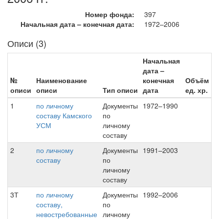
Номер фонда:
397
Начальная дата – конечная дата:
1972–2006
Описи (3)
Начальная
дата –
№
Наименование
конечная
Объём
описи
описи
Тип описи
дата
ед. хр.
1
по личному
Документы
1972–1990
составу Камского
по
УСМ
личному
составу
2
по личному
Документы
1991–2003
составу
по
личному
составу
3Т
по личному
Документы
1992–2006
составу,
по
невостребованные
личному