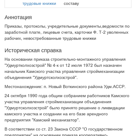
трудовые книжки
составу
Аннотация
Приказы, протоколы, учредительные документы,ведомости по
заработной плате, лицевые счета, карточки Ф. Т-2 уволенных
рабочих, невостребованные трудовые книжки
Историческая справка
На основании приказа строительно-монтажного управления
"Удмуртколхозстрой" № 4-к от 12 июля 1972 был назначен
начальник Камского участка управления строймеханизации
объединения "Удмуртсколхозстрой".
Местонахождение: п. Новый Воткинского района Удм.АССР.
24 октября 1990 года общим собранием работников Камского
участка управления строймеханизации объединения
"Удмуртсколхозстрой" было принято решение о ликвидации
камского участка и создании на его базе арендного
предприятия "Камский механизатор".
В соответствии со ст. 23 Закона СССР "О государственном
предприятии" на основании приказа кооперативно-