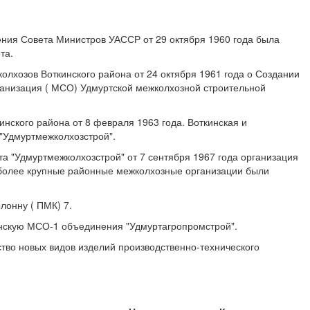
ения Совета Министров УАССР от 29 октября 1960 года была
та.
лхозов Воткинского района от 24 октября 1961 года о Создании
ганизация ( МСО) Удмуртской межколхозной строительной
ского района от 8 февраля 1963 года. Воткинская и
"Удмуртмежколхозстрой".
а "Удмуртмежколхозстрой" от 7 сентября 1967 года организация
иболее крупные районные межколхозные организации были
лонну ( ПМК) 7.
инскую МСО-1 объединения "Удмуртагропромстрой".
ство новых видов изделий производственно-технического