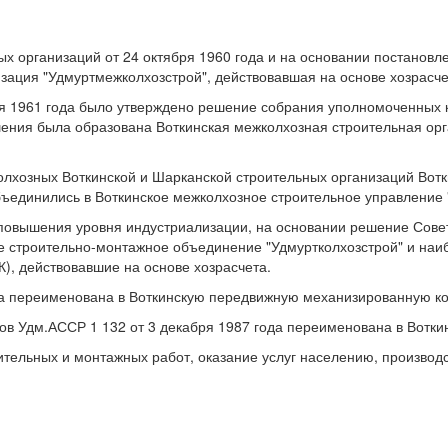
х организаций от 24 октября 1960 года и на основании постановл
зация "Удмуртмежколхозстрой", действовавшая на основе хозрасче
я 1961 года было утверждено решение собрания уполномоченных ко
шения была образована Воткинская межколхозная строительная ор
озных Воткинской и Шарканской строительных организаций Воткин
ъединились в Воткинское межколхозное строительное управление 
повышения уровня индустриализации, на основании решение Совет
е строительно-монтажное объединение "Удмуртколхозстрой" и на
, действовавшие на основе хозрасчета.
а переименована в Воткинскую передвижную механизированную ко
ов Удм.АССР 1 132 от 3 декабря 1987 года переименована в Вотк
ительных и монтажных работ, оказание услуг населению, производ