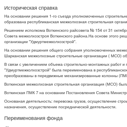
Историческая справка
На основании решения 1-го съезда уполномоченных строительны
образована республиканская межколхозная строительная органи
Решением исполкома Воткинского райсовета № 154 от 31 октябр
Совета межколхозстроя Воткинского района.На основе этого ре
организации "Удмуртмежколхозстрой".
На основании решения общего собрания уполномоченных межколх
Шарканская межколхозные строительные организации ( МСО) об
В связи с увеличением объема строительно-монтажных работ и 
"Удмуртмежколхозстрой" была переименована в республиканско
преобразованы в передвижные механизированные колонны (ПМК)
Воткинская межколхозная строительная организация (МСО) был
Воткинская ПМК 7 на основании Постановления Совета Министр
Основаная деятельность: перевозка грузов, осуществление стро
назначения, осуществление посреднической деятельности.
Переименования фонда