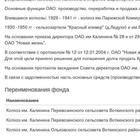
Основные функции ОАО: производство, переработка и продажа 
Влившиеся колхозы: 1929 - 1941 гг - колхоз им.Парижской Комму
1930 -1950 гг - сельхозартели "Красный клевер" (д.Ледухи) и им
На основании приказа директора ОАО им Калинина № 28-к от 29.1
ОАО "Новая жизнь".
В соответствии с протоколом № 12 от 12.01.2004 г. ОАО "Нова
Для этой цели приняло решение для погашения долга продать Кр
На основании протокола заседания Совета директоров ОАО им. К
В связи с задолженностью часть основных средств (производст
Переименования фонда
Наименование
Колхоз им. Калинина Перевозинского сельсовета Воткинского 
Колхоз им. Калинина Перевозинского сельсовета Воткинского р
Колхоз им. Калинина Ольховского сельсовета Воткинского райо