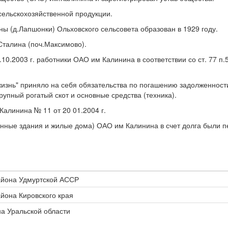
сельскохозяйственной продукции.
ны (д.Лапшонки) Ольховского сельсовета образован в 1929 году.
.Сталина (поч.Максимово).
0.2003 г. работники ОАО им Калинина в соответствии со ст. 77 п.
я жизнь" приняло на себя обязательства по погашению задолженнос
упный рогатый скот и основные средства (техника).
алинина № 11 от 20 01.2004 г.
венные здания и жилые дома) ОАО им Калинина в счет долга были 
района Удмуртской АССР
айона Кировского края
на Уральской области