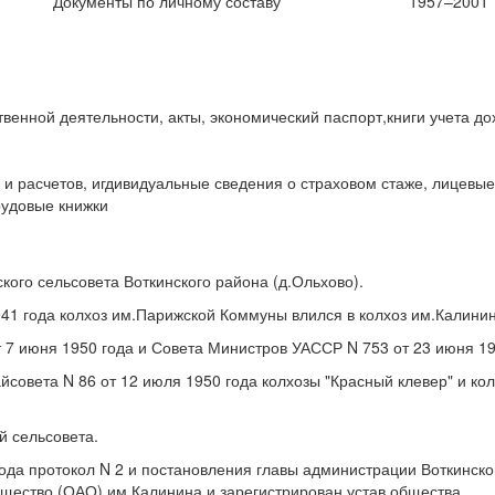
Документы по личному составу
1957–2001
венной деятельности, акты, экономический паспорт,книги учета д
й и расчетов, игдивидуальные сведения о страховом стаже, лицевые
рудовые книжки
кого сельсовета Воткинского района (д.Ольхово).
941 года колхоз им.Парижской Коммуны влился в колхоз им.Калинин
7 июня 1950 года и Совета Министров УАССР N 753 от 23 июня 19
йсовета N 86 от 12 июля 1950 года колхозы "Красный клевер" и ко
й сельсовета.
ода протокол N 2 и постановления главы администрации Воткинско
бщество (ОАО) им.Калинина и зарегистрирован устав общества.