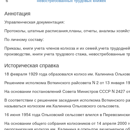
6
невостребованных трудовых книжек
Аннотация
Управленческая документация:
Протоколы, штатные расписания,планы, отчеты, анализы хозяйст
По личному составу:
Приказы, книги учета членов колхоза и их семей,учета трудодне
производстве, книги учета трудового стажа, невостребованные т
Историческая справка
18 февраля 1929 года образовался колхоз им. Калинина Ольховс
Решением исполкома Воткинского райсовета N 2 от 13 января 1
На основании постановлений Совета Министров СССР N 2427 от 
В соответствии с решением заседания исполкома Воткинского ра
называться колхозом им.Калинина Ольховского сельсовета.
16 июня 1954 года Ольховский сельсовет влился в Перевозински
На основании общего собрания колхозников от 14 апреля 2000 г
реорганизация колхоза им. Калинина в открытое акционерное о