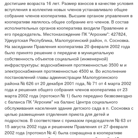
достигшие возраста 16 лет. Размер взносов в качестве условия
вступления в коллектив новых членов устанавливало общее
собрание членов кооператива. Высшим органом управления в
кооперативе являлось общее собрание его членов. В состав
исполнительных органов кооператива входили Правление и
его председатель. Местонахождение ПК "Агрохим": 427824,
Удмуртская Республика, Малопургинский район, п. Сосновка.
На заседании Правления кооператива 20 февраля 2002 года
было принято решение о передаче в муниципальную
собственность объектов социальной (инженерной)
инфраструктуры: водоснабжения протяженностью 3500 м и
электроснабжения протяженностью 4500 м. Во исполнение
постановлений главы администрации Малопургинского
района № 626 от 20 декабря 2001 года, № 71 от 4 марта 2002
года и решения общего собрания членов кооператива от 23
марта 2002 года (протокол № 1) было передано безвозмездно
с баланса ПК "Агрохим" на баланс Центра социального
обслуживания населения здание детского сада в п. Сосновка с
целью размещения отделения приюта для детей и
подростков. В соответствии с приказом председателя № 63 от
15 августа 2002 года и решением Правления от 27 февраля
2002 года (протокол № 4) была сокращена в кооперативе