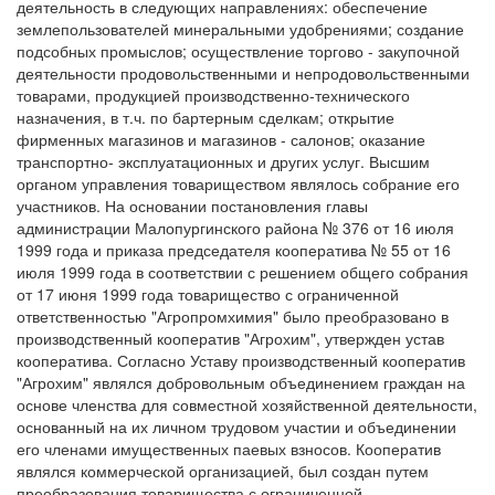
деятельность в следующих направлениях: обеспечение
землепользователей минеральными удобрениями; создание
подсобных промыслов; осуществление торгово - закупочной
деятельности продовольственными и непродовольственными
товарами, продукцией производственно-технического
назначения, в т.ч. по бартерным сделкам; открытие
фирменных магазинов и магазинов - салонов; оказание
транспортно- эксплуатационных и других услуг. Высшим
органом управления товариществом являлось собрание его
участников. На основании постановления главы
администрации Малопургинского района № 376 от 16 июля
1999 года и приказа председателя кооператива № 55 от 16
июля 1999 года в соответствии с решением общего собрания
от 17 июня 1999 года товарищество с ограниченной
ответственностью "Агропромхимия" было преобразовано в
производственный кооператив "Агрохим", утвержден устав
кооператива. Согласно Уставу производственный кооператив
"Агрохим" являлся добровольным объединением граждан на
основе членства для совместной хозяйственной деятельности,
основанный на их личном трудовом участии и объединении
его членами имущественных паевых взносов. Кооператив
являлся коммерческой организацией, был создан путем
преобразования товарищества с ограниченной