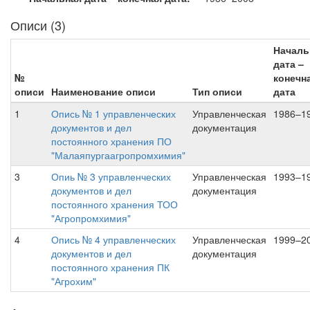
Описи (3)
Началь
дата –
№
конечн
описи
Наименование описи
Тип описи
дата
1
Опись № 1 управленческих
Управленческая
1986–1
документов и дел
документация
постоянного хранения ПО
"Малаяпургаагропромхимия"
3
Опиь № 3 управленческих
Управленческая
1993–1
документов и дел
документация
постоянного хранения ТОО
"Агропромхимия"
4
Опись № 4 управленческих
Управленческая
1999–2
документов и дел
документация
постоянного хранения ПК
"Агрохим"