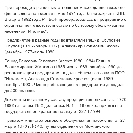
При переходе к рыночным отношениям вследствие тяжелого
финансового положения в мае 1991 года были закрыты КПП.
В марте 1992 года РП БОН преобразовалась в предприятие с
ограниченной ответственностью по бытовому обслуживанию
населения "Италмас".
Предприятие в разные годы возглавляли Рашид Юсупович
Юсупов (1970-ноябрь 1977). Александр Ефимович Злобин
(декабрь 1977-июль 1980.
Рашид Раисович Галлямов (август 1980-1984).Галина
Владимировна Жмакина (1985-июнь 1989, октябрь 1990-до
реорганизации предприятия, в дальнейшем возглавила ПОО
"Италмас"), Александр Семенович Краснов (июнь 1989-
октябрь 1990). Число работающих на предприятии доходило
до 200 человек.
Документы по личному составу предприятия описаны за 1970-
1992 г.г.: опись № 2 дел, опись № 1т - 18 ед.хр., приняты на
государственное хранение по акту от 22.11.1994.
Приказом министра бытового обслуживания населения от 27
марта 1970 г. № 48, путем отделения от Можгинского
районного комбината бытового обслуживания населения был