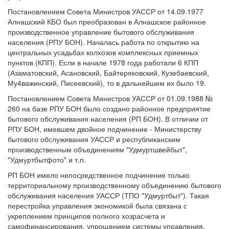
Постановлением Совета Министров УАССР от 14.09.1977
Алнашский КБО был преобразован в Алнашское районное
производственное управление бытового обслуживания
населения.(РПУ БОН). Началась работа по открытию на
центральных усадьбах колхозов комплексных приемных
пунктов (КПП). Если в начале 1978 года работали 6 КПП
(Азаматовский, Асановский, Байтеряковский, Кузебаевский,
Му4важинский, Писеевский), то в дальнейшем их было 19.
Постановлением Совета Министров УАССР от 01.09.1988 №
260 на базе РПУ БОН было создано районное предприятие
бытового обслуживания населения (РП БОН). В отличии от
РПУ БОН, имевшем двойное подчинение - Министерству
бытового обслуживания УАССР и республиканским
производственным объединениям "Удмуртшвейбыт",
"Удмуртбытфото" и т.п.
РП БОН имело непосредственное подчинение только
территориальному производственному объединению бытового
обслуживания населения УАССР (ТПО "Удмуртбыт"). Такая
перестройка управления экономикой была связана с
укреплением принципов полного хозрасчета и
самофинансирования, упрощением системы управления.