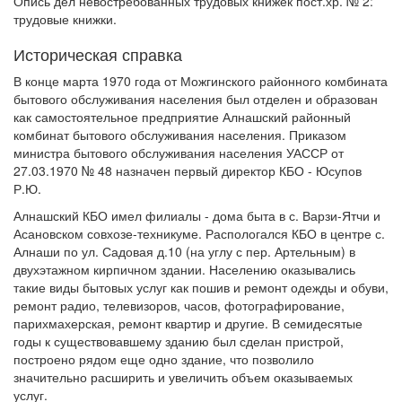
Опись дел невостребованных трудовых книжек пост.хр. № 2:
трудовые книжки.
Историческая справка
В конце марта 1970 года от Можгинского районного комбината
бытового обслуживания населения был отделен и образован
как самостоятельное предприятие Алнашский районный
комбинат бытового обслуживания населения. Приказом
министра бытового обслуживания населения УАССР от
27.03.1970 № 48 назначен первый директор КБО - Юсупов
Р.Ю.
Алнашский КБО имел филиалы - дома быта в с. Варзи-Ятчи и
Асановском совхозе-техникуме. Распологался КБО в центре с.
Алнаши по ул. Садовая д.10 (на углу с пер. Артельным) в
двухэтажном кирпичном здании. Населению оказывались
такие виды бытовых услуг как пошив и ремонт одежды и обуви,
ремонт радио, телевизоров, часов, фотографирование,
парихмахерская, ремонт квартир и другие. В семидесятые
годы к существовавшему зданию был сделан пристрой,
построено рядом еще одно здание, что позволило
значительно расширить и увеличить объем оказываемых
услуг.