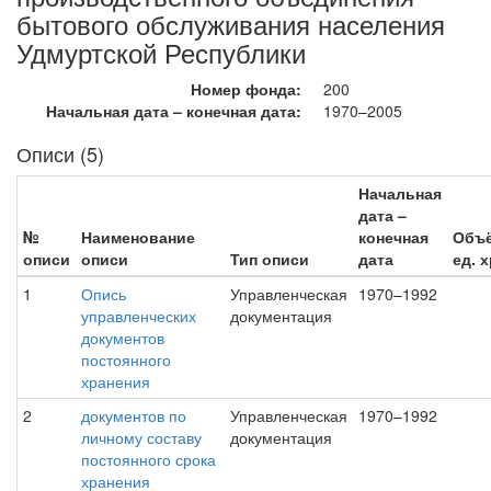
бытового обслуживания населения
Удмуртской Республики
Номер фонда:
200
Начальная дата – конечная дата:
1970–2005
Описи (5)
Начальная
дата –
№
Наименование
конечная
Объ
описи
описи
Тип описи
дата
ед. х
1
Опись
Управленческая
1970–1992
управленческих
документация
документов
постоянного
хранения
2
документов по
Управленческая
1970–1992
личному составу
документация
постоянного срока
хранения