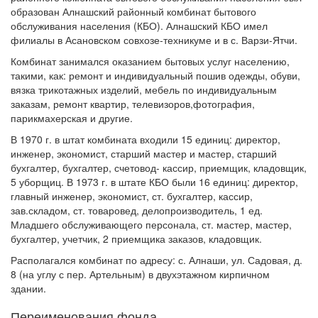
образован Алнашский районный комбинат бытового
обслуживания населения (КБО). Алнашский КБО имел
филиалы в Асановском совхозе-техникуме и в с. Варзи-Ятчи.
Комбинат занимался оказанием бытовых услуг населению,
такими, как: ремонт и индивидуальный пошив одежды, обуви,
вязка трикотажных изделий, мебель по индивидуальным
заказам, ремонт квартир, телевизоров,фотография,
парикмахерская и другие.
В 1970 г. в штат комбината входили 15 единиц: директор,
инженер, экономист, старший мастер и мастер, старший
бухгалтер, бухгалтер, счетовод- кассир, приемщик, кладовщик,
5 уборщиц. В 1973 г. в штате КБО были 16 единиц: директор,
главный инженер, экономист, ст. бухгалтер, кассир,
зав.складом, ст. товаровед, делопроизводитель, 1 ед.
Младшего обслуживающего персонала, ст. мастер, мастер,
бухгалтер, учетчик, 2 приемщика заказов, кладовщик.
Располагался комбинат по адресу: с. Алнаши, ул. Садовая, д.
8 (на углу с пер. Артельным) в двухэтажном кирпичном
здании.
Переименования фонда