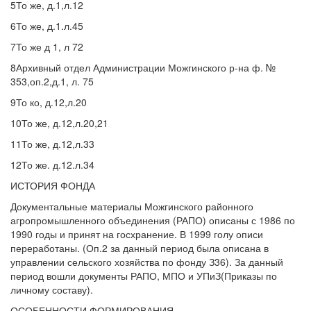
5То же, д.1,л.12
6То же, д.1.л.45
7То же д 1, л 72
8Архивный отдел Администрации Можгинского р-на ф. №
353,оп.2,д.1, л. 75
9То ко, д.12,л.20
10То же, д.12,л.20,21
11То же, д.12,л.33
12То же. д.12.л.34
ИСТОРИЯ ФОНДА
Документальные материалы Можгинского районного
агропромышленного объединения (РАПО) описаны с 1986 по
1990 годы и принят на госхранение. В 1999 голу описи
переработаны. (Оп.2 за данный период была описана в
управлении сельского хозяйства по фонду З36). За данный
период вошли документы РАПО, МПО и УПиЗ(Приказы по
личному составу).
ОСОБЕННОСТИ ФОРМИРОВАНИЯ