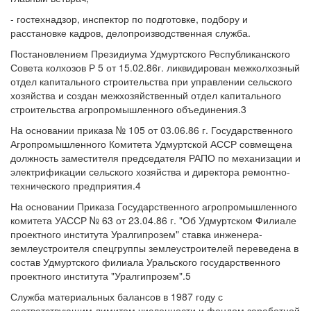
- гостехнадзор, инспектор по подготовке, подбору и
расстановке кадров, делопроизводственная служба.
Постановлением Президиума Удмуртского Республиканского
Совета колхозов Р 5 от 15.02.86г. ликвидирован межколхозный
отдел капитального строительства при управлении сельского
хозяйства и создан межхозяйственный отдел капитального
строительства агропромышленного объединения.3
На основании приказа № 105 от 03.06.86 г. Государственного
Агропромышленного Комитета Удмуртской АССР совмещена
должность заместителя председателя РАПО по механизации и
электрификации сельского хозяйства и директора ремонтно-
технического предприятия.4
На основании Приказа Государственного агропромышленного
комитета УАССР № 63 от 23.04.86 г. "Об Удмуртском Филиале
проектного института Уралгипрозем" ставка инженера-
землеустроителя спецгруппы землеустроителей переведена в
состав Удмуртского филиала Уральского государственного
проектного института "Уралгипрозем".5
Служба материальных балансов в 1987 году с
соответствующим лимитом численности и фондом заработной