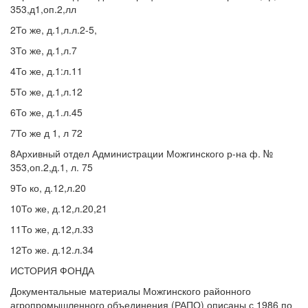
353,д1,оп.2,лл
2То же, д.1,л.л.2-5,
3То же, д.1,л.7
4То же, д.1:л.11
5То же, д.1,л.12
6То же, д.1.л.45
7То же д 1, л 72
8Архивный отдел Администрации Можгинского р-на ф. №
353,оп.2,д.1, л. 75
9То ко, д.12,л.20
10То же, д.12,л.20,21
11То же, д.12,л.33
12То же. д.12.л.34
ИСТОРИЯ ФОНДА
Документальные материалы Можгинского районного
агропромышленного объединения (РАПО) описаны с 1986 по