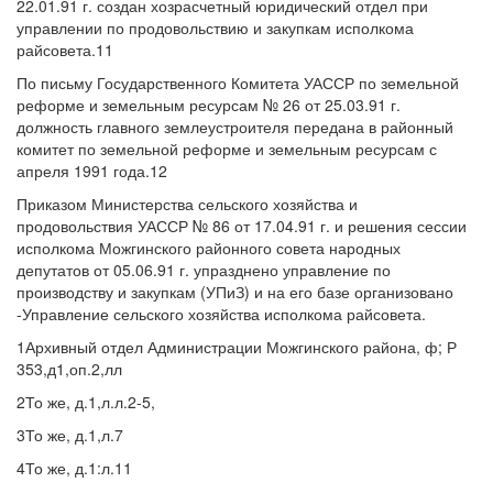
22.01.91 г. создан хозрасчетный юридический отдел при
управлении по продовольствию и закупкам исполкома
райсовета.11
По письму Государственного Комитета УАССР по земельной
реформе и земельным ресурсам № 26 от 25.03.91 г.
должность главного землеустроителя передана в районный
комитет по земельной реформе и земельным ресурсам с
апреля 1991 года.12
Приказом Министерства сельского хозяйства и
продовольствия УАССР № 86 от 17.04.91 г. и решения сессии
исполкома Можгинского районного совета народных
депутатов от 05.06.91 г. упразднено управление по
производству и закупкам (УПиЗ) и на его базе организовано
-Управление сельского хозяйства исполкома райсовета.
1Архивный отдел Администрации Можгинского района, ф; Р
353,д1,оп.2,лл
2То же, д.1,л.л.2-5,
3То же, д.1,л.7
4То же, д.1:л.11