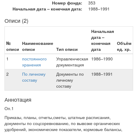
Номер фонда:
353
Начальная дата – конечная дата:
1988–1991
Описи (2)
Начальная
дата –
№
Наименование
конечная
Объём
описи
описи
Тип описи
дата
ед. хр.
1
постоянного
Управленческая
1986–1990
хранения
документация
2
По личному
Документы по
1988–1991
составу
личному
составу
Аннотация
Оп.1
Приказы, планы, отчеты,сметы, штатные расписания,
документы по соцсоревнованию, по вывозке органических
удобрений, экономические показатели, кормовые балансы,