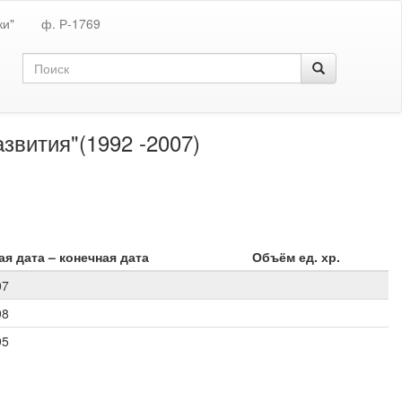
ки"
ф. Р-1769
звития"(1992 -2007)
я дата – конечная дата
Объём ед. хр.
07
98
95