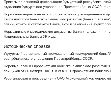
Приказы по основной деятельности Удмуртской республиканской
отделения Удмуртского управления Промстройбанка СССР; фили
Нормативно-правовые акты (постановления, распоряжения и др.
Евроазиатского банка экономического развития (банка "Евразия
планы, отчеты и статотчеты Банка, акты и заключения аудиторски
Нормативные и методические документы Банка (положения, инст
Национальным Банком УР и др.
Историческая справка
Удмуртский региональный промышленный коммерческий банк "Удм
республиканского управления Промстройбанка СССР.
Переименован в Евроазиатский банк экономического развития "
пайщиков от 26 ноября 1991 г. в АООТ "Евроазиатский банк эконо
Реорганизован и присоединен к ОАО Акционерный коммерческий ба