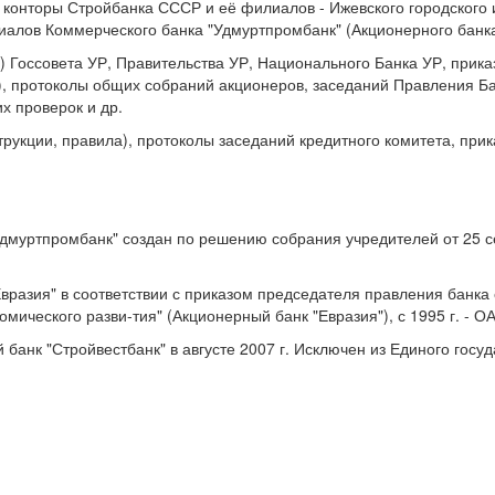
 конторы Стройбанка СССР и её филиалов - Ижевского городского
алов Коммерческого банка "Удмуртпромбанк" (Акционерного банка
) Госсовета УР, Правительства УР, Национального Банка УР, прик
"), протоколы общих собраний акционеров, заседаний Правления Б
х проверок и др.
рукции, правила), протоколы заседаний кредитного комитета, прик
уртпромбанк" создан по решению собрания учредителей от 25 сен
Евразия" в соответствии с приказом председателя правления банка
мического разви-тия" (Акционерный банк "Евразия"), с 1995 г. - О
нк "Стройвестбанк" в августе 2007 г. Исключен из Единого госуда