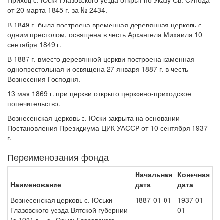
Приход с. Юски Глазовского уезда открыт по Указу Св. Синода
от 20 марта 1845 г. за № 2434.
В 1849 г. была построена временная деревянная церковь с
одним престолом, освящена в честь Архангела Михаила 10
сентября 1849 г.
В 1887 г. вместо деревянной церкви построена каменная
однопрестольная и освящена 27 января 1887 г. в честь
Вознесения Господня.
13 мая 1869 г. при церкви открыто церковно-приходское
попечительство.
Вознесенская церковь с. Юски закрыта на основании
Постановления Президиума ЦИК УАССР от 10 сентября 1937
г.
Переименования фонда
Начальная
Конечная
Наименование
дата
дата
Вознесенская церковь с. Юськи
1887-01-01
1937-01-
Глазовского уезда Вятской губернии
01
(с 1921 г. - с. Юськи Глазовского