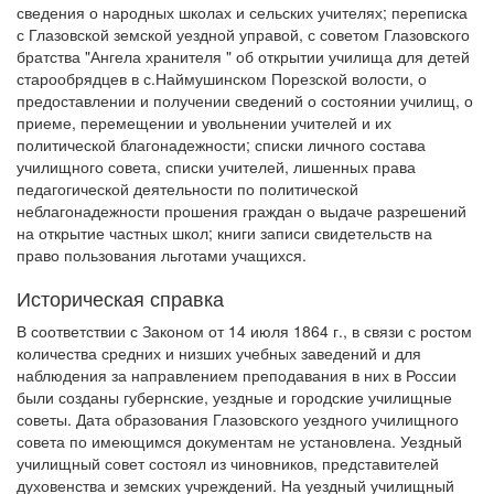
сведения о народных школах и сельских учителях; переписка
с Глазовской земской уездной управой, с советом Глазовского
братства "Ангела хранителя " об открытии училища для детей
старообрядцев в с.Наймушинском Порезской волости, о
предоставлении и получении сведений о состоянии училищ, о
приеме, перемещении и увольнении учителей и их
политической благонадежности; списки личного состава
училищного совета, списки учителей, лишенных права
педагогической деятельности по политической
неблагонадежности прошения граждан о выдаче разрешений
на открытие частных школ; книги записи свидетельств на
право пользования льготами учащихся.
Историческая справка
В соответствии с Законом от 14 июля 1864 г., в связи с ростом
количества средних и низших учебных заведений и для
наблюдения за направлением преподавания в них в России
были созданы губернские, уездные и городские училищные
советы. Дата образования Глазовского уездного училищного
совета по имеющимся документам не установлена. Уездный
училищный совет состоял из чиновников, представителей
духовенства и земских учреждений. На уездный училищный