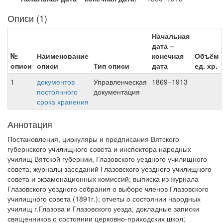
Описи (1)
Начальная
дата –
№
Наименование
конечная
Объём
описи
описи
Тип описи
дата
ед. хр.
1
документов
Управленческая
1869–1913
постоянного
документация
срока хранения
Аннотация
Постановления, циркуляры и предписания Вятского
губернского училищного совета и инспектора народных
училищ Вятской губернии, Глазовского уездного училищного
совета; журналы заседаний Глазовского уездного училищного
совета и экзаменационных комиссий; выписка из журнала
Глазовского уездного собрания о выборе членов Глазовского
училищного совета (1891г.); отчеты о состоянии народных
училищ г.Глазова и Глазовского уезда; докладные записки
священников о состоянии церковно-приходских школ;