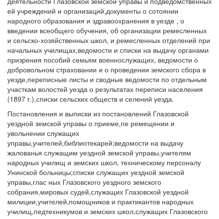
деятельности Глазовской земской управы и подведомственных
ей учреждений и организаций,документы о сотоянии
народного образования и здравоохранения в уезде , о
введении всеобщего обучения, об организации ремесленных
и сельско-хозяйственных школ, и ремесленных отделений при
начальных училищах,ведомости и списки на выдачу органами
призрения пособий семьям военнослужащих, ведомости о
добровольном страховании и о проведении земского сбора в
уезде,переписные листы и сводные ведомости по отдельным
участкам волостей уезда о результатах переписи населения
(1897 г.),списки сельских обществ и селений уезда.
Постановления и выписки из постановлений Глазовской
уездной земской управы о приеме,пе ремещении и
увольнении служащих
управы,учителей,библиотекарей;ведомости на выдачу
жалованья служащим уездной земской управы,учителям
народных училищ и земских школ, техническому персоналу
Унинской больницы;списки служащих уездной земской
управы,глас ных Глазовского уездного земского
собрания,мировых судей,служащих Глазовской уездной
милиции,учителей,помощников и практикантов народных
училищ,педтехникумов и земских школ,служащих Глазовского