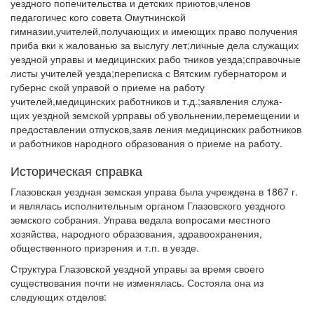
уездного попечительства и детских приютов,членов
педагогичес кого совета Омутнинской
гимназии,учителей,получающих и имеющих право получения
приба вки к жалованью за выслугу лет;личные дела служащих
уездной управы и медицинских рабо тников уезда;справочные
листы учителей уезда;переписка с Вятским губернатором и
губернс ской управой о приеме на работу
учителей,медицинских работников и т.д.;заявления служа-
щих уездной земской урправы об увольнении,перемещении и
предоставлении отпусков,заяв ления медицинских работников
и работников народного образования о приеме на работу.
Историческая справка
Глазовская уездная земская управа была учреждена в 1867 г.
и являлась исполнительным органом Глазовского уездного
земского собрания. Управа ведала вопросами местного
хозяйства, народного образования, здравоохранения,
общественного призрения и т.п. в уезде.
Структура Глазовской уездной управы за время своего
существования почти не изменялась. Состояла она из
следующих отделов: