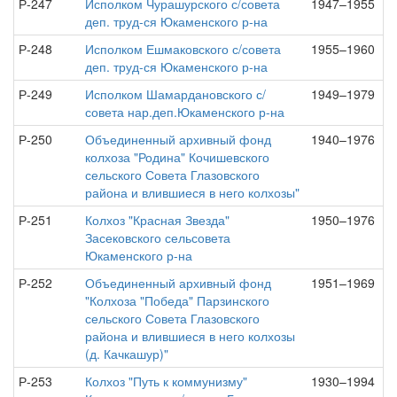
Р-247
Исполком Чурашурского с/совета
1947–1955
деп. труд-ся Юкаменского р-на
Р-248
Исполком Ешмаковского с/совета
1955–1960
деп. труд-ся Юкаменского р-на
Р-249
Исполком Шамардановского с/
1949–1979
совета нар.деп.Юкаменского р-на
Р-250
Объединенный архивный фонд
1940–1976
колхоза "Родина" Кочишевского
сельского Совета Глазовского
района и влившиеся в него колхозы"
Р-251
Колхоз "Красная Звезда"
1950–1976
Засековского сельсовета
Юкаменского р-на
Р-252
Объединенный архивный фонд
1951–1969
"Колхоза "Победа" Парзинского
сельского Совета Глазовского
района и влившиеся в него колхозы
(д. Качкашур)"
Р-253
Колхоз "Путь к коммунизму"
1930–1994