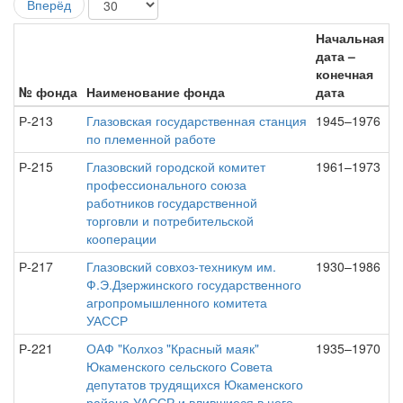
Вперёд
Начальная
дата –
конечная
№ фонда
Наименование фонда
дата
Р-213
Глазовская государственная станция
1945–1976
по племенной работе
Р-215
Глазовский городской комитет
1961–1973
профессионального союза
работников государственной
торговли и потребительской
кооперации
Р-217
Глазовский совхоз-техникум им.
1930–1986
Ф.Э.Дзержинского государственного
агропромышленного комитета
УАССР
Р-221
ОАФ "Колхоз "Красный маяк"
1935–1970
Юкаменского сельского Совета
депутатов трудящихся Юкаменского
района УАССР и влившиеся в него