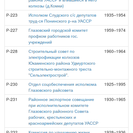
колхозы (д.Комки)
Р-223
Исполком Слудского с/с депутатов
1935–1954
труд-ся Понинского р-на УАССР
Р-227
Глазовский городской комитет
1959–1974
профком работников гос.
учреждений
Р-228
Строительный совет по
1960–1964
электрофикации колхозов
Юкаменского района Удмуртского
строительно-монтажного треста
"Сельэлектрострой".
Р-230
Отдел соцобеспечения исполкома
1925–1995
Глазовского райсовета
Р-231
Районное экспортное совещание
1930–1965
при исполнительном комитете
Глазовского районного Совета
рабочих, крестьянских и
красноармейских депутатов УАССР
Р-232
Комиссия по улучшению жизни
1928–1936