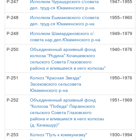
Р-247
Исполком Чурашурского с/совета
1947–1955
деп. труд-ся Юкаменского р-на
Р-248
Исполком Ешмаковского с/совета
1955–1960
деп. труд-ся Юкаменского р-на
Р-249
Исполком Шамардановского с/
1949–1979
совета нар.деп.Юкаменского р-на
Р-250
Объединенный архивный фонд
1940–1976
колхоза "Родина" Кочишевского
сельского Совета Глазовского
района и влившиеся в него колхозы"
Р-251
Колхоз "Красная Звезда"
1950–1976
Засековского сельсовета
Юкаменского р-на
Р-252
Объединенный архивный фонд
1951–1969
"Колхоза "Победа" Парзинского
сельского Совета Глазовского
района и влившиеся в него колхозы
(д. Качкашур)"
Р-253
Колхоз "Путь к коммунизму"
1930–1994