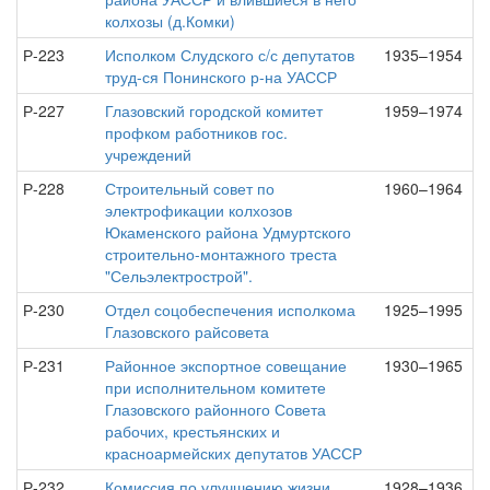
колхозы (д.Комки)
Р-223
Исполком Слудского с/с депутатов
1935–1954
труд-ся Понинского р-на УАССР
Р-227
Глазовский городской комитет
1959–1974
профком работников гос.
учреждений
Р-228
Строительный совет по
1960–1964
электрофикации колхозов
Юкаменского района Удмуртского
строительно-монтажного треста
"Сельэлектрострой".
Р-230
Отдел соцобеспечения исполкома
1925–1995
Глазовского райсовета
Р-231
Районное экспортное совещание
1930–1965
при исполнительном комитете
Глазовского районного Совета
рабочих, крестьянских и
красноармейских депутатов УАССР
Р-232
Комиссия по улучшению жизни
1928–1936