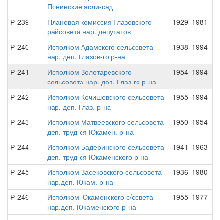
Понинские ясли-сад
Р-239
Плановая комиссия Глазовского
1929–1981
райсовета нар. депутатов
Р-240
Исполком Адамского сельсовета
1938–1994
нар. деп. Глазов-го р-на
Р-241
Исполком Золотаревского
1954–1994
сельсовета нар. деп. Глаз-го р-на
Р-242
Исполком Кочишевского сельсовета
1955–1994
нар. деп. Глаз. р-на
Р-243
Исполком Матвеевского сельсовета
1950–1954
деп. труд-ся Юкамен. р-на
Р-244
Исполком Бадеринского сельсовета
1941–1963
деп. труд-ся Юкаменского р-на
Р-245
Исполком Засековского сельсовета
1936–1980
нар.деп. Юкам. р-на
Р-246
Исполком Юкаменского с/совета
1955–1977
нар.деп. Юкаменского р-на