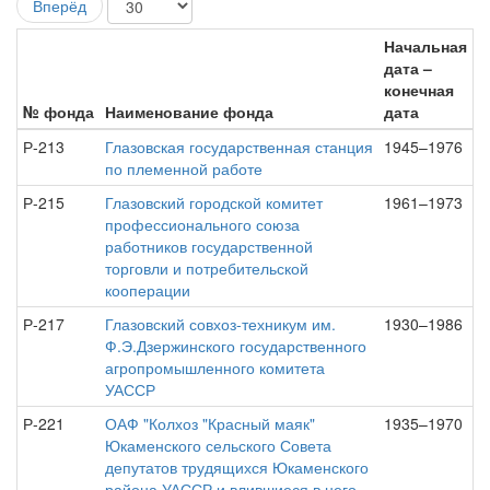
Вперёд
Начальная
дата –
конечная
№ фонда
Наименование фонда
дата
Р-213
Глазовская государственная станция
1945–1976
по племенной работе
Р-215
Глазовский городской комитет
1961–1973
профессионального союза
работников государственной
торговли и потребительской
кооперации
Р-217
Глазовский совхоз-техникум им.
1930–1986
Ф.Э.Дзержинского государственного
агропромышленного комитета
УАССР
Р-221
ОАФ "Колхоз "Красный маяк"
1935–1970
Юкаменского сельского Совета
депутатов трудящихся Юкаменского
района УАССР и влившиеся в него