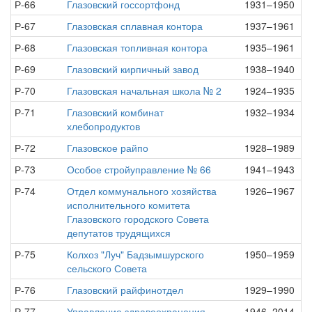
Р-66
Глазовский госсортфонд
1931–1950
Р-67
Глазовская сплавная контора
1937–1961
Р-68
Глазовская топливная контора
1935–1961
Р-69
Глазовский кирпичный завод
1938–1940
Р-70
Глазовская начальная школа № 2
1924–1935
Р-71
Глазовский комбинат
1932–1934
хлебопродуктов
Р-72
Глазовское райпо
1928–1989
Р-73
Особое стройуправление № 66
1941–1943
Р-74
Отдел коммунального хозяйства
1926–1967
исполнительного комитета
Глазовского городского Совета
депутатов трудящихся
Р-75
Колхоз "Луч" Бадзымшурского
1950–1959
сельского Совета
Р-76
Глазовский райфинотдел
1929–1990
Р-77
Управление здравоохранения
1946–2014