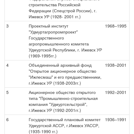
строительства Российской
Федерации (Спецстрой России), г.
Ижевск УР (1928- 2001 гг.)
3
Проектный институт
1968–1995
"Удмуртагропромпроект"
Государственного
агропромышленного комитета
Удмуртской Республики, г. Ижевск УР
(1969-1995гг.)
4
Объединенный архивный фонд
1938–2001
"Открытое акционерное общество
"Ижлесмаш" и его предшественники,
г.Ижевск УР (1938-2003гг.)
5
Акционерное общество открытого
1992–2001
типа "Промышленно-строительная
компания "Удмуртсельстрой",
г.Ижевск УР (1992-2001гг.)
6
Государственный плановый комитет
1936–1991
Удмуртской АССР, г.Ижевск УАССР,
(1935-1990 гг.)