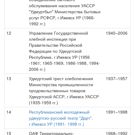
обслуживания населения УАССР
"Удмуртбыт" Министерства бытовых
услуг РСФСР, г.Ижевск УР (1966-
1992 гг.)
12
Управление Государственной
1940–2006
хлебной инспекции при
Правительстве Российской
Федерации по Удмуртской
Республике, г.Ижевск УР (1956
-1961; 1965-1969, 1986-1988, 1994-
2006 гг.)
13
Удмуртский трест хлебопечения
1937–1957
Министерства промышленности
продовольственных товаров
Удмуртской АССР, г.Ижевск УАССР
(1935-1959 гг.)
14
Республиканский молодежный
1991–1998
удмуртско-русский театр "Дарт",
г.Ижевск УР (1991- 1998 гг.)
15
ОАФ Территориально-
1968–1992