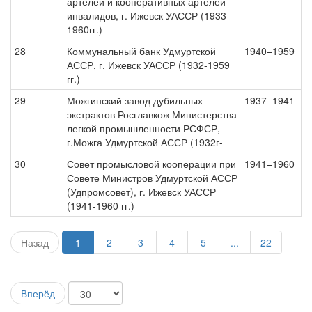
артелей и кооперативных артелей
инвалидов, г. Ижевск УАССР (1933-
1960гг.)
28
Коммунальный банк Удмуртской
1940–1959
АССР, г. Ижевск УАССР (1932-1959
гг.)
29
Можгинский завод дубильных
1937–1941
экстрактов Росглавкож Министерства
легкой промышленности РСФСР,
г.Можга Удмуртской АССР (1932г-
30
Совет промысловой кооперации при
1941–1960
Совете Министров Удмуртской АССР
(Удпромсовет), г. Ижевск УАССР
(1941-1960 гг.)
Назад
1
2
3
4
5
...
22
Вперёд