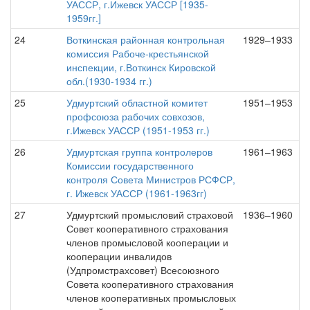
УАССР, г.Ижевск УАССР [1935-
1959гг.]
24
Воткинская районная контрольная
1929–1933
комиссия Рабоче-крестьянской
инспекции, г.Воткинск Кировской
обл.(1930-1934 гг.)
25
Удмуртский областной комитет
1951–1953
профсоюза рабочих совхозов,
г.Ижевск УАССР (1951-1953 гг.)
26
Удмуртская группа контролеров
1961–1963
Комиссии государственного
контроля Совета Министров РСФСР,
г. Ижевск УАССР (1961-1963гг)
27
Удмуртский промысловий страховой
1936–1960
Совет кооперативного страхования
членов промысловой кооперации и
кооперации инвалидов
(Удпромстрахсовет) Всесоюзного
Совета кооперативного страхования
членов кооперативных промысловых