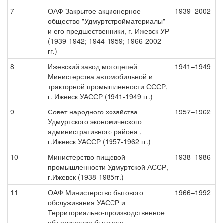
7
ОАФ Закрытое акционерное
1939–2002
общество "Удмуртстройматериалы"
и его предшественники, г. Ижевск УР
(1939-1942; 1944-1959; 1966-2002
гг.)
8
Ижевский завод мотоцепей
1941–1949
Министерства автомобильной и
тракторной промышленности СССР,
г. Ижевск УАССР (1941-1949 гг.)
9
Совет народного хозяйства
1957–1962
Удмуртского экономического
административного района ,
г.Ижевск УАССР (1957-1962 гг.)
10
Министерство пищевой
1938–1986
промышленности Удмуртской АССР,
г.Ижевск (1938-1985гг.)
11
ОАФ Министерство бытового
1966–1992
обслуживания УАССР и
Территориально-производственное
объединение бытового