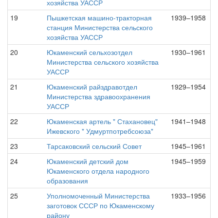
хозяйства УАССР
19
Пышкетская машино-тракторная
1939–1958
станция Министерства сельского
хозяйства УАССР
20
Юкаменский сельхозотдел
1930–1961
Министерства сельского хозяйства
УАССР
21
Юкаменский райздравотдел
1929–1954
Министерства здравоохранения
УАССР
22
Юкаменская артель " Стахановец"
1941–1948
Ижевского " Удмуртпотребсоюза"
23
Тарсаковский сельский Совет
1945–1961
24
Юкаменский детский дом
1945–1959
Юкаменского отдела народного
образования
25
Уполномоченный Министерства
1933–1956
заготовок СССР по Юкаменскому
району