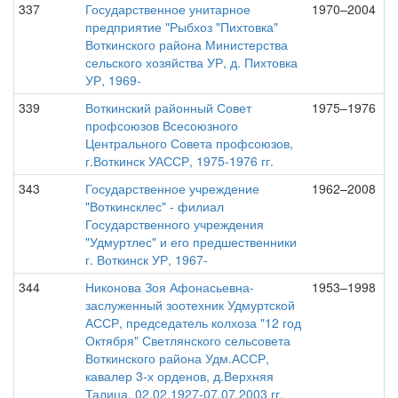
337
Государственное унитарное
1970–2004
предприятие "Рыбхоз "Пихтовка"
Воткинского района Министерства
сельского хозяйства УР, д. Пихтовка
УР, 1969-
339
Воткинский районный Совет
1975–1976
профсоюзов Всесоюзного
Центрального Совета профсоюзов,
г.Воткинск УАССР, 1975-1976 гг.
343
Государственное учреждение
1962–2008
"Воткинсклес" - филиал
Государственного учреждения
"Удмуртлес" и его предшественники
г. Воткинск УР, 1967-
344
Никонова Зоя Афонасьевна-
1953–1998
заслуженный зоотехник Удмуртской
АССР, председатель колхоза "12 год
Октября" Светлянского сельсовета
Воткинского района Удм.АССР,
кавалер 3-х орденов, д.Верхняя
Талица, 02.02.1927-07.07.2003 гг.