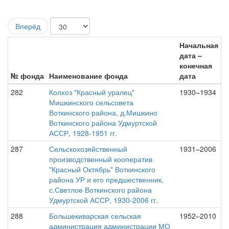
Вперёд
Начальная
дата –
конечная
№ фонда
Наименование фонда
дата
282
Колхоз "Красный уралец"
1930–1934
Мишкинского сельсовета
Воткинского района, д.Мишкино
Воткинского района Удмуртской
АССР, 1928-1951 гг.
287
Сельскохозяйственный
1931–2006
производственный кооператив
"Красный Октябрь" Воткинского
района УР и его предшественник,
с.Светлое Воткинского района
Удмуртской АССР, 1930-2006 гг.
288
Большекиварская сельская
1952–2010
администрация администрации МО