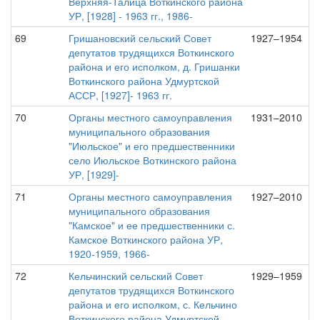
Верхняя-Талица Воткинского района
УР, [1928] - 1963 гг., 1986-
69
Гришановский сельский Совет
1927–1954
депутатов трудящихся Воткинского
района и его исполком, д. Гришанки
Воткинского района Удмуртской
АССР, [1927]- 1963 гг.
70
Органы местного самоуправления
1931–2010
муниципального образования
"Июльское" и его предшественники
село Июльское Воткинского района
УР, [1929]-
71
Органы местного самоуправления
1927–2010
муниципального образования
"Камское" и ее предшественники с.
Камское Воткинского района УР,
1920-1959, 1966-
72
Кельчинский сельский Совет
1929–1959
депутатов трудящихся Воткинского
района и его исполком, с. Кельчино
Воткинского района Удмуртской