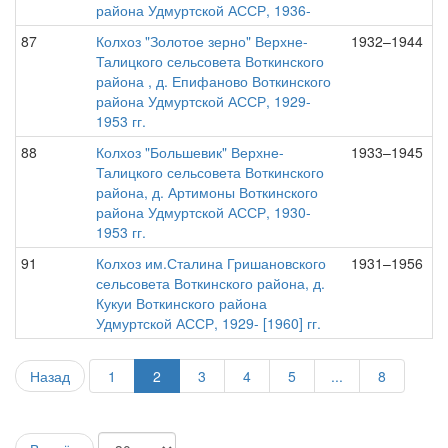
района Удмуртской АССР, 1936-
87
Колхоз "Золотое зерно" Верхне-
1932–1944
Талицкого сельсовета Воткинского
района , д. Епифаново Воткинского
района Удмуртской АССР, 1929-
1953 гг.
88
Колхоз "Большевик" Верхне-
1933–1945
Талицкого сельсовета Воткинского
района, д. Артимоны Воткинского
района Удмуртской АССР, 1930-
1953 гг.
91
Колхоз им.Сталина Гришановского
1931–1956
сельсовета Воткинского района, д.
Кукуи Воткинского района
Удмуртской АССР, 1929- [1960] гг.
Назад
1
2
3
4
5
...
8