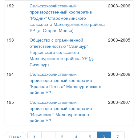
192
Сельскохозяйственный
2003–2006
производственный кооператив
"Родник" Старомоньинского
сельсовета Малопургинского района
УР (д. Старая Монья)
193
Общество с ограниченной
2003–2005
ответственностью "Сизяшур"
Норьинского сельсовета
Малопургинского района УР (д.
Сизяшур)
194
Сельскохозяйственный
2003–2006
производственный кооператив
"Красная Пельга" Малопургинского
района УР
195
Сельскохозяйственный
2003–2007
производственный кооператив
"Ильинское" Малопургинского
района УР
Назад
1
...
3
4
5
6
7