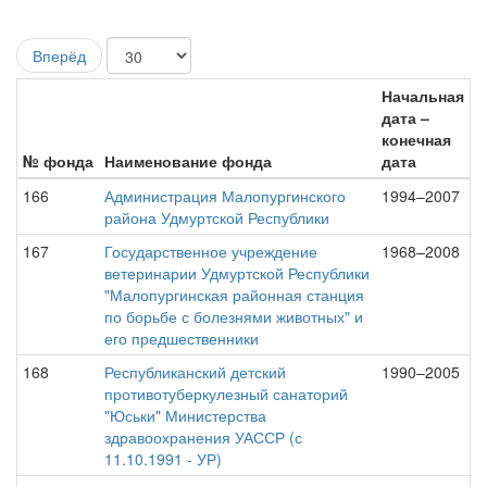
Вперёд
Начальная
дата –
конечная
№ фонда
Наименование фонда
дата
166
Администрация Малопургинского
1994–2007
района Удмуртской Республики
167
Государственное учреждение
1968–2008
ветеринарии Удмуртской Республики
"Малопургинская районная станция
по борьбе с болезнями животных" и
его предшественники
168
Республиканский детский
1990–2005
противотуберкулезный санаторий
"Юськи" Министерства
здравоохранения УАССР (с
11.10.1991 - УР)