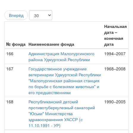
Вперёд
Начальная
дата –
конечная
№ фонда
Наименование фонда
дата
166
Администрация Малопургинского
1994–2007
района Удмуртской Республики
167
Государственное учреждение
1968–2008
ветеринарии Удмуртской Республики
"Малопургинская районная станция
по борьбе с болезнями животных" и
его предшественники
168
Республиканский детский
1990–2005
противотуберкулезный санаторий
"Юськи" Министерства
здравоохранения УАССР (с
11.10.1991 - УР)