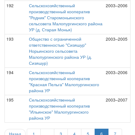
192
Сельскохозяйственный
2003–2006
производственный кооператив
"Родник" Старомоньинского
сельсовета Малопургинского района
УР (д. Старая Монья)
193
Общество с ограниченной
2003–2005
ответственностью "Сизяшур"
Норьинского сельсовета
Малопургинского района УР (д.
Сизяшур)
194
Сельскохозяйственный
2003–2006
производственный кооператив
"Красная Пельга" Малопургинского
района УР
195
Сельскохозяйственный
2003–2007
производственный кооператив
"Ильинское" Малопургинского
района УР
Назад
1
...
3
4
5
6
7