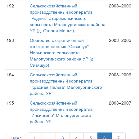
192
Сельскохозяйственный
2003–2006
производственный кооператив
"Родник" Старомоньинского
сельсовета Малопургинского района
УР (д. Старая Монья)
193
Общество с ограниченной
2003–2005
ответственностью "Сизяшур"
Норьинского сельсовета
Малопургинского района УР (д.
Сизяшур)
194
Сельскохозяйственный
2003–2006
производственный кооператив
"Красная Пельга" Малопургинского
района УР
195
Сельскохозяйственный
2003–2007
производственный кооператив
"Ильинское" Малопургинского
района УР
Назад
1
...
3
4
5
6
7