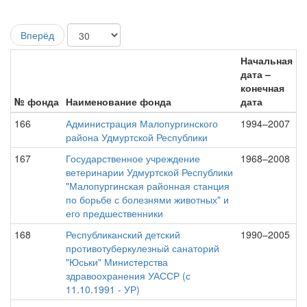
Вперёд
Начальная
дата –
конечная
№ фонда
Наименование фонда
дата
166
Администрация Малопургинского
1994–2007
района Удмуртской Республики
167
Государственное учреждение
1968–2008
ветеринарии Удмуртской Республики
"Малопургинская районная станция
по борьбе с болезнями животных" и
его предшественники
168
Республиканский детский
1990–2005
противотуберкулезный санаторий
"Юськи" Министерства
здравоохранения УАССР (с
11.10.1991 - УР)