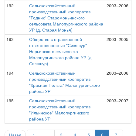
192
Сельскохозяйственный
2003–2006
производственный кооператив
"Родник" Старомоньинского
сельсовета Малопургинского района
УР (д. Старая Монья)
193
Общество с ограниченной
2003–2005
ответственностью "Сизяшур"
Норьинского сельсовета
Малопургинского района УР (д.
Сизяшур)
194
Сельскохозяйственный
2003–2006
производственный кооператив
"Красная Пельга" Малопургинского
района УР
195
Сельскохозяйственный
2003–2007
производственный кооператив
"Ильинское" Малопургинского
района УР
Назад
1
...
3
4
5
6
7