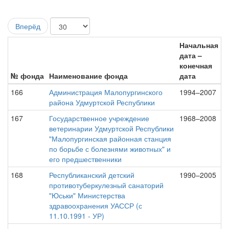
Вперёд
Начальная
дата –
конечная
№ фонда
Наименование фонда
дата
166
Администрация Малопургинского
1994–2007
района Удмуртской Республики
167
Государственное учреждение
1968–2008
ветеринарии Удмуртской Республики
"Малопургинская районная станция
по борьбе с болезнями животных" и
его предшественники
168
Республиканский детский
1990–2005
противотуберкулезный санаторий
"Юськи" Министерства
здравоохранения УАССР (с
11.10.1991 - УР)