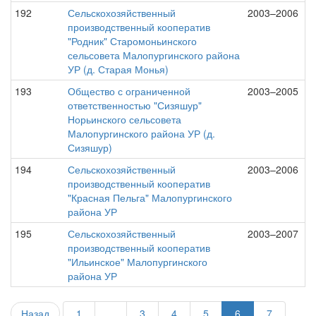
192
Сельскохозяйственный
2003–2006
производственный кооператив
"Родник" Старомоньинского
сельсовета Малопургинского района
УР (д. Старая Монья)
193
Общество с ограниченной
2003–2005
ответственностью "Сизяшур"
Норьинского сельсовета
Малопургинского района УР (д.
Сизяшур)
194
Сельскохозяйственный
2003–2006
производственный кооператив
"Красная Пельга" Малопургинского
района УР
195
Сельскохозяйственный
2003–2007
производственный кооператив
"Ильинское" Малопургинского
района УР
Назад
1
...
3
4
5
6
7