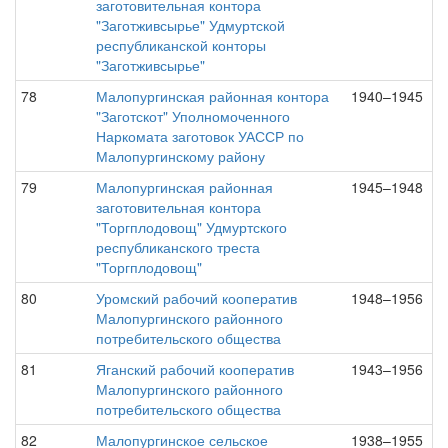
заготовительная контора
"Заготживсырье" Удмуртской
республиканской конторы
"Заготживсырье"
78
Малопургинская районная контора
1940–1945
"Заготскот" Уполномоченного
Наркомата заготовок УАССР по
Малопургинскому району
79
Малопургинская районная
1945–1948
заготовительная контора
"Торгплодовощ" Удмуртского
республиканского треста
"Торгплодовощ"
80
Уромский рабочий кооператив
1948–1956
Малопургинского районного
потребительского общества
81
Яганский рабочий кооператив
1943–1956
Малопургинского районного
потребительского общества
82
Малопургинское сельское
1938–1955