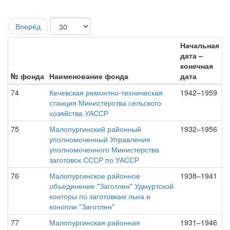
Вперёд
Начальная
дата –
конечная
№ фонда
Наименование фонда
дата
74
Кечевская ремонтно-техническая
1942–1959
станция Министерства сельского
хозяйства УАССР
75
Малопургинский районный
1932–1956
уполномоченный Управления
уполномоченного Министерства
заготовок СССР по УАССР
76
Малопургинское районное
1938–1941
объединение "Заготлен" Удмуртской
конторы по заготовкам льна и
конопли "Заготлен"
77
Малопургинская районная
1931–1946