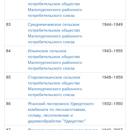
потребительское общество
Малопургинского районного
потребительского союза
83
Среднекечевское сельское
1944–1949
потребительское общество
Малопургинского районного
потребительского союза
84
Ильинское сельское
1943–1955
потребительское общество
Малопургинского районного
потребительского союза
85
Старомоньинское сельское
1948–1959
потребительское общество
Малопургинского районного
потребительского союза
86
Яганский леспромхоз Удмуртского
1932–1950
комбината по лесозаготовкам,
сплаву, лесопилению и
деревообработке "Удмуртлес"
87
Яганское механизированное лесное
1940–2007