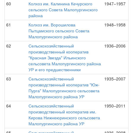
60
Колхоз им. Калинина Кечурского
1947–1957
сельского Совета Малопургинского
района
61
Колхоз им. Ворошилова
1948–1958
Пытцамского сельского Совета
Малопургинского района
62
Сельскохозяйственный
1936–2006
производственный кооператив
"Красная Звезда" Ильинского
сельсовета Малопургинского района
УР и его предшественники
63
Сельскохозяйственный
1935–2007
производственный кооператив "Юж-
Пурга" Малопургинского сельсовета
Малопургинского района УР
64
Сельскохозяйственный
1950–2011
производственный кооператив им.
Кирова Нижнеюринского сельсовета
Малопургинского района УР
65
Сельскохозяйственный
1936–2008