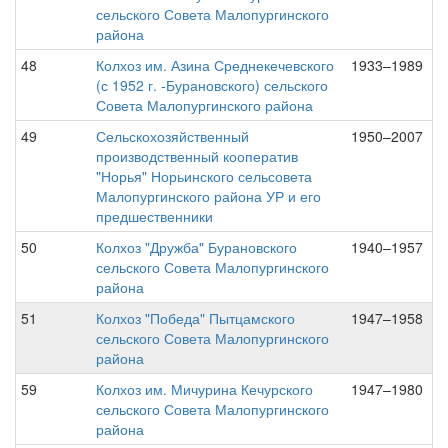
сельского Совета Малопургинского
района
48
Колхоз им. Азина Среднекечевского
1933–1989
(с 1952 г. -Бурановского) сельского
Совета Малопургинского района
49
Сельскохозяйственный
1950–2007
производственный кооператив
"Норья" Норьинского сельсовета
Малопургинского района УР и его
предшественники
50
Колхоз "Дружба" Бурановского
1940–1957
сельского Совета Малопургинского
района
51
Колхоз "Победа" Пытцамского
1947–1958
сельского Совета Малопургинского
района
59
Колхоз им. Мичурина Кечурского
1947–1980
сельского Совета Малопургинского
района