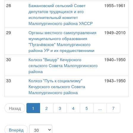
28
Бажановский сельский Совет
1955–1961
депутатов трудящихся и его
исполнительный комитет
Малопургинского района УАССР
29
Органы местного самоуправления
1949–2010
муниципального образования
"Пугачёвское" Малопургинского
района УР и их предшественники
30
Колхоз "Вишур" Кечурского
1940–1950
сельского Совета Малопургинского
района
33
Колхоз "Путь к социализму"
1943–1950
Кечурского сельского Совета
Малопургинского района
Назад
1
2
3
4
5
...
7
Вперёд