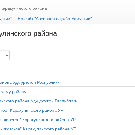
Каракулинского района
уртии"
На сайт "Архивная служба Удмуртии"
улинского района
айона Удмуртской Республики
скому району
инского района Удмуртской Республики
кое" Каракулинского района УР
ндинское" Каракулинского района УР
никовское" Каракулинского района УР