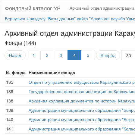
Фондовый каталог УР
Архивный отдел администрации 
Вернуться к разделу "Базы данных" сайта "Архивная служба Удм
Архивный отдел администрации Карак
Фонды (144)
Назад
1
2
3
4
5
Вперёд
№ фонда
Наименование фонда
135
Отдел по управлению имуществом Каракулинского р
136
Государственная налоговая инспекция по Каракулин
138
Архивная коллекция документов по истории Каракул
139
Администрация муниципального образования "Боярс
140
Администрация муниципального образования "Быргы
141
Администрация муниципального образования "Колес