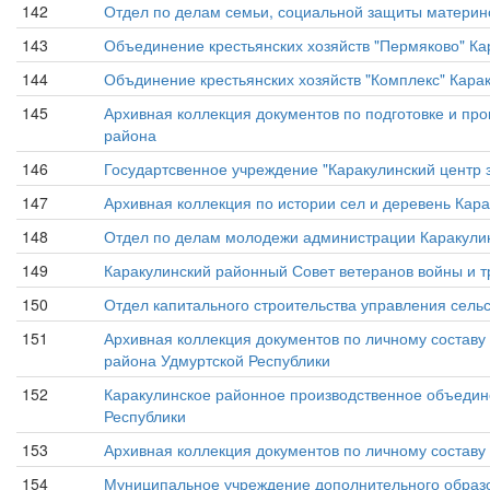
142
Отдел по делам семьи, социальной защиты материнс
143
Объединение крестьянских хозяйств "Пермяково" Ка
144
Объдинение крестьянских хозяйств "Комплекс" Кара
145
Архивная коллекция документов по подготовке и пр
района
146
Государтсвенное учреждение "Каракулинский центр 
147
Архивная коллекция по истории сел и деревень Кар
148
Отдел по делам молодежи администрации Каракулин
149
Каракулинский районный Совет ветеранов войны и т
150
Отдел капитального строительства управления сельс
151
Архивная коллекция документов по личному состав
района Удмуртской Республики
152
Каракулинское районное производственное объедине
Республики
153
Архивная коллекция документов по личному состав
154
Муниципальное учреждение дополнительного образов