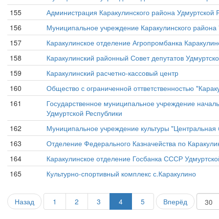
155
Администрация Каракулинского района Удмуртской 
156
Муниципальное учреждение Каракулинского района 
157
Каракулинское отделение Агропромбанка Каракулин
158
Каракулинский районный Совет депутатов Удмуртско
159
Каракулинский расчетно-кассовый центр
160
Общество с ограниченной оттветственностью "Карак
161
Государственное муниципальное учреждение начал
Удмуртской Республики
162
Муниципальное учреждение культуры "Центральная 
163
Отделение Федерального Казначейства по Каракули
164
Каракулинское отделение Госбанка СССР Удмуртско
165
Культурно-спортивный комплекс с.Каракулино
Назад
1
2
3
4
5
Вперёд