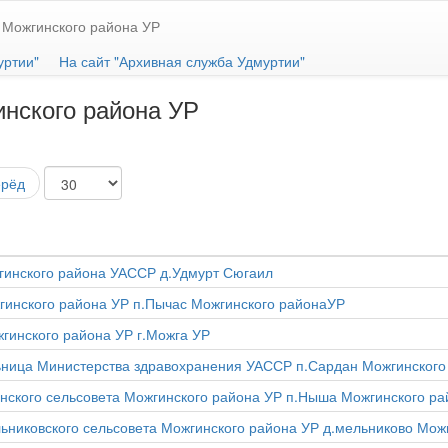
 Можгинского района УР
уртии"
На сайт "Архивная служба Удмуртии"
нского района УР
ерёд
жгинского района УАССР д.Удмурт Сюгаил
гинского района УР п.Пычас Можгинского районаУР
гинского района УР г.Можга УР
ьница Министерства здравохранения УАССР п.Сардан Можгинского
ского сельсовета Можгинского района УР п.Ныша Можгинского ра
иковского сельсовета Можгинского района УР д.мельниково Можг