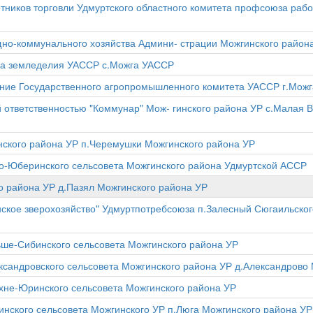
иков торговли Удмуртского областного комитета профсоюза работ
щно-коммунального хозяйства Админи- страции Можгинского район
ва земледелия УАССР с.Можга УАССР
ие Государственного агропромышленного комитета УАССР г.Мож
 ответственностью "Коммунар" Мож- гинского района УР с.Малая 
ского района УР п.Черемушки Можгинского района УР
аро-Юберинского сельсовета Можгинского района Удмуртской АССР
го района УР д.Пазял Можгинского района УР
ское зверохозяйство" Удмуртпотребсоюза п.Залесный Сюгаильског
е-Сибинского сельсовета Можгинского района УР
андровского сельсовета Можгинского района УР д.Александрово 
не-Юринского сельсовета Можгинского района УР
ского сельсовета Можгинского УР п.Люга Можгинского района УР