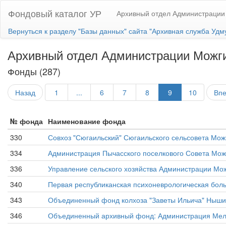
Фондовый каталог УР
Архивный отдел Администрации
Вернуться к разделу "Базы данных" сайта "Архивная служба Удм
Архивный отдел Администрации Можги
Фонды (287)
Назад
1
...
6
7
8
9
10
Вп
№ фонда
Наименование фонда
330
Совхоз "Сюгаильский" Сюгаильского сельсовета Мо
334
Администрация Пычасского поселкового Совета Мож
336
Управление сельского хозяйства Администрации Мож
340
Первая республиканская психоневрологическая бол
343
Объединенный фонд колхоза "Заветы Ильича" Нышин
346
Объединенный архивный фонд: Администрация Мельн