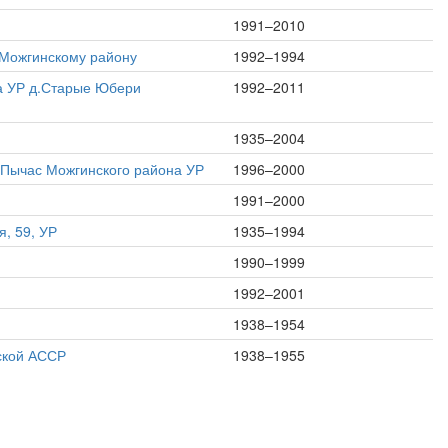
1991–2010
 Можгинскому району
1992–1994
на УР д.Старые Юбери
1992–2011
1935–2004
п.Пычас Можгинского района УР
1996–2000
1991–2000
, 59, УР
1935–1994
1990–1999
1992–2001
1938–1954
ской АССР
1938–1955