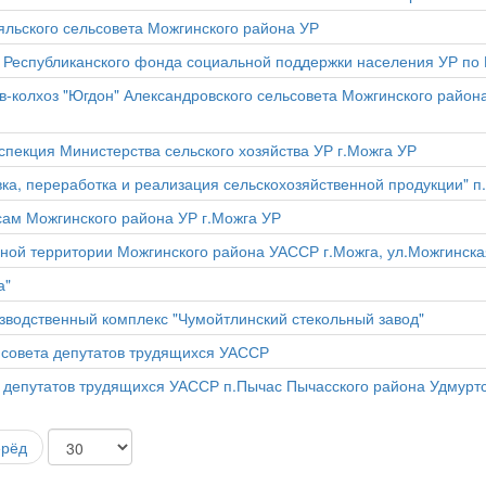
льского сельсовета Можгинского района УР
 Республиканского фонда социальной поддержки населения УР по
в-колхоз "Югдон" Александровского сельсовета Можгинского райо
пекция Министерства сельского хозяйства УР г.Можга УР
вка, переработка и реализация сельскохозяйственной продукции" 
ам Можгинского района УР г.Можга УР
ной территории Можгинского района УАССР г.Можга, ул.Можгинская
а"
зводственный комплекс "Чумойтлинский стекольный завод"
йсовета депутатов трудящихся УАССР
 депутатов трудящихся УАССР п.Пычас Пычасского района Удмурт
ерёд