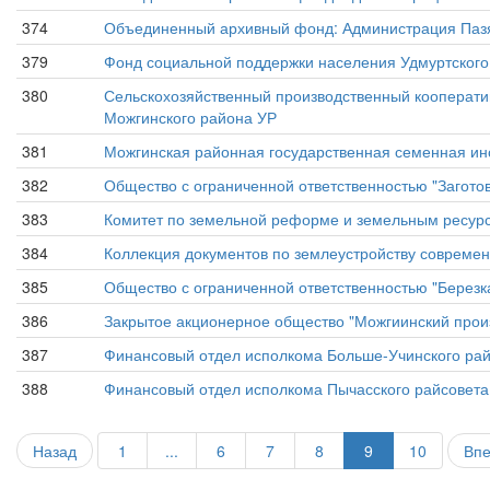
374
Объединенный архивный фонд: Администрация Пазя
379
Фонд социальной поддержки населения Удмуртского
380
Сельскохозяйственный производственный кооперати
Можгинского района УР
381
Можгинская районная государственная семенная инс
382
Общество с ограниченной ответственностью "Загото
383
Комитет по земельной реформе и земельным ресурс
384
Коллекция документов по землеустройству современ
385
Общество с ограниченной ответственностью "Березк
386
Закрытое акционерное общество "Можгиинский прои
387
Финансовый отдел исполкома Больше-Учинского ра
388
Финансовый отдел исполкома Пычасского райсовета
Назад
1
...
6
7
8
9
10
Вп