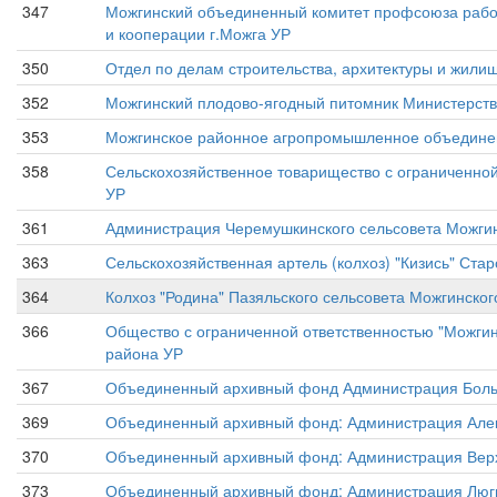
347
Можгинский объединенный комитет профсоюза работн
и кооперации г.Можга УР
350
Отдел по делам строительства, архитектуры и жили
352
Можгинский плодово-ягодный питомник Министерст
353
Можгинское районное агропромышленное объединен
358
Сельскохозяйственное товарищество с ограниченной
УР
361
Администрация Черемушкинского сельсовета Можгин
363
Сельскохозяйственная артель (колхоз) "Кизись" Ст
364
Колхоз "Родина" Пазяльского сельсовета Можгинско
366
Общество с ограниченной ответственностью "Можгин
района УР
367
Объединенный архивный фонд Администрация Больш
369
Объединенный архивный фонд: Администрация Алекс
370
Объединенный архивный фонд: Администрация Верх
373
Объединенный архивный фонд: Администрация Люгин