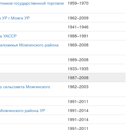
ников государственной торговли
1959–1970
а УР г.Можга УР
1962–2009
1941–1946
га УАССР
1988–1991
Валожикья Можгинского района
1969–2008
1989–2008
1933–1935
1987–2008
о сельсовета Можгинского
1962–2003
1991–2011
Можгинского района УР
1991–2014
1991–2014
1991–2011