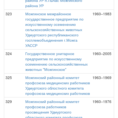
района УР п.Пычас Можгинского
района УР
323
Можгинское межрайонное
1960–1983
государственное предприятие по
искусственному осеменению
сельскохозяйственных животных
Удмуртского республиканского
госплемобъединения г.Можга
УАССР
324
Государственное унитарное
1960–2005
предприятие по искусственному
осеменению сельскохозяйственных
животных "Можгинское"
325
Можгинский районный комитет
1963–1969
профсоюза медицинских работников
Удмуртского облостного комитета
профсоюза медицинских работников
329
Можгинский районный комитет
1960–1976
профсоюза работников
просвещения Удмуртского
областного комитета профсоюза