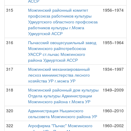
АССР
315
Можгинский районный комитет
1956–1974
профсоюза работников культуры
Удмуртского областного профсоюза
работников культуры г.Можга
Удмуртской АССР
316
Пычасский овощесушильный завод
1955–1964
Можгинского райпотребсоюза
УАССР ст.пычас Можгинского
района Удмуртской АССР
317
Можгинский механизированный
1934–1997
лесхоз минииистерства лесного
хозяйства УР г.можга УР
318
Можгинский районный дом культуры
1949–2009
Отдела культуры Администрации
Можгинского района г.Можга УР
320
Администрация Нышинского
1960–2010
сельсовета Можгинского района УР
322
Агрофирма "Пычас" Можгинского
1960–2002