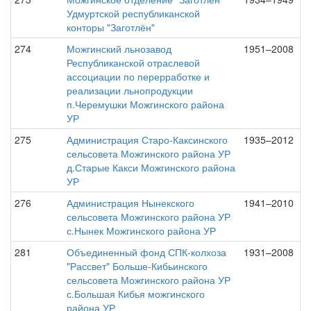
Удмуртской республиканской
конторы "Заготлён"
274
Можгинский льнозавод
1951–2008
Республиканской отраслевой
ассоциации по перерработке и
реализации льнопродукции
п.Черемушки Можгинского района
УР
275
Администрация Старо-Каксинского
1935–2012
сельсовета Можгинского района УР
д.Старые Какси Можгинского района
УР
276
Администрация Нынекского
1941–2010
сельсовета Можгинского района УР
с.Нынек Можгинского района УР
281
Объединенный фонд СПК-колхоза
1931–2008
"Рассвет" Больше-Кибьинского
сельсовета Можгинского района УР
с.Большая Кибья можгинского
района УР