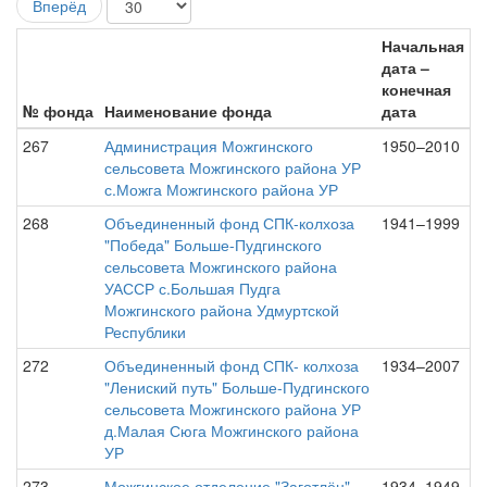
Вперёд
Начальная
дата –
конечная
№ фонда
Наименование фонда
дата
267
Администрация Можгинского
1950–2010
сельсовета Можгинского района УР
с.Можга Можгинского района УР
268
Объединенный фонд СПК-колхоза
1941–1999
"Победа" Больше-Пудгинского
сельсовета Можгинского района
УАССР с.Большая Пудга
Можгинского района Удмуртской
Республики
272
Объединенный фонд СПК- колхоза
1934–2007
"Лениский путь" Больше-Пудгинского
сельсовета Можгинского района УР
д.Малая Сюга Можгинского района
УР
273
Можгинское отделение "Заготлён"
1934–1949