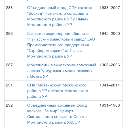
283
Объединенный фонд СПК-колхоза
1933–2007
"Восход" Нынекского сельсовета
Можгинского района УР с.Нынек
Можгинского района УР
286
Закрытое акционерное общество
1945–2000
"Пычасский известковый завод" ЗАО
Производственного предприятия
"Стройпромсервис" ст.Пычас
Можгинского района УР
287
Можгинский межколхозно-совхозный
1968–2006
лесхоз Удмуртского межколхозлеса
г.Можга УР
291
СПК "Можгинский" Можгинского
1941–2014
района УР с.Можга Можгинского
района УР
292
Объединенный архивный фонд
1931–1966
колхоза "За мир" Удмурт-
Сюгаильского сельского Совета
Можгинского района УАССР