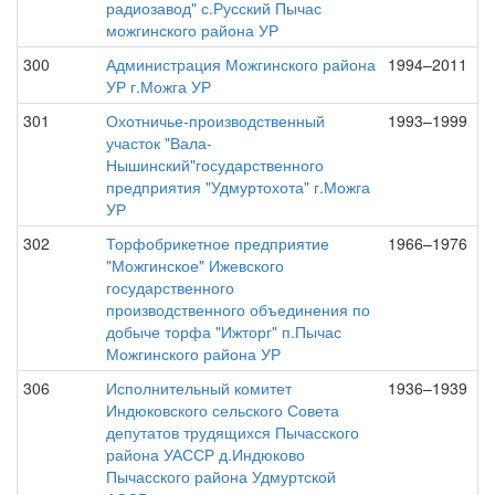
радиозавод" с.Русский Пычас
можгинского района УР
300
Администрация Можгинского района
1994–2011
УР г.Можга УР
301
Охотничье-производственный
1993–1999
участок "Вала-
Нышинский"государственного
предприятия "Удмуртохота" г.Можга
УР
302
Торфобрикетное предприятие
1966–1976
"Можгинское" Ижевского
государственного
производственного объединения по
добыче торфа "Ижторг" п.Пычас
Можгинского района УР
306
Исполнительный комитет
1936–1939
Индюковского сельского Совета
депутатов трудящихся Пычасского
района УАССР д.Индюково
Пычасского района Удмуртской