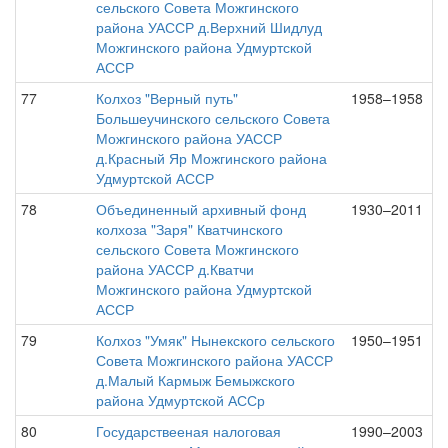
сельского Совета Можгинского
района УАССР д.Верхний Шидлуд
Можгинского района Удмуртской
АССР
77
Колхоз "Верный путь"
1958–1958
Большеучинского сельского Совета
Можгинского района УАССР
д.Красный Яр Можгинского района
Удмуртской АССР
78
Объединенный архивный фонд
1930–2011
колхоза "Заря" Кватчинского
сельского Совета Можгинского
района УАССР д.Кватчи
Можгинского района Удмуртской
АССР
79
Колхоз "Умяк" Нынекского сельского
1950–1951
Совета Можгинского района УАССР
д.Малый Кармыж Бемыжского
района Удмуртской АССр
80
Государствееная налоговая
1990–2003