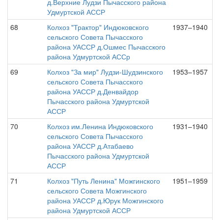
д.Верхние Лудзи Пычасского района
Удмуртской АССР
68
Колхоз "Трактор" Индюковского
1937–1940
сельского Совета Пычасского
района УАССР д.Ошмес Пычасского
района Удмуртской АССр
69
Колхоз "За мир" Лудзи-Шудзинского
1953–1957
сельского Совета Пычасского
района УАССР д.Денвайдор
Пычасского района Удмуртской
АССР
70
Колхоз им.Ленина Индюковского
1931–1940
сельского Совета Пычасского
района УАССР д.Атабаево
Пычасского района Удмуртской
АССР
71
Колхоз "Путь Ленина" Можгинского
1951–1959
сельского Совета Можгинского
района УАССР д.Юрук Можгинского
района Удмуртской АССР