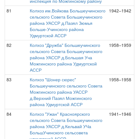
инспекция по Можгинскому району
81
Колхоз им.Войкова Большеучинского
1942–1942
сельского Совета Большеучинского
района УАССР д.Пазял Зюмья
Больше-Учинского района
Удмуртской АССР
82
Колхоз "Дружба" Большеучинского
1958–1959
сельского Совета Большеучинского
района УАССР д.Большая Уча
Можгинского района Удмуртской
АССР
83
Колхоз "Шонер сюрес"
1958–1958
Большеучинского сельского Совета
Можгинского района УАССР
д.Верхний Пазял Можгинского
района Удмуртской АССР
84
Колхоз "Ужан" Красноярского
1941–1946
сельского Совета Большеучинского
района УАССР д.Кельвай УЧа
БольшУчинского сельсовета
удмуртской АССР