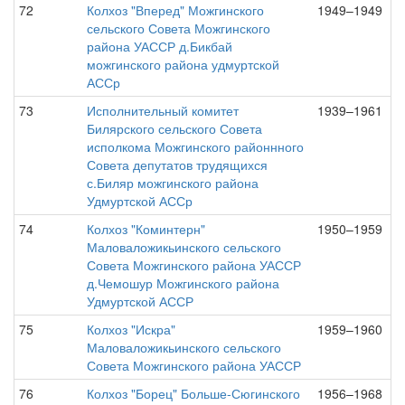
72
Колхоз "Вперед" Можгинского
1949–1949
сельского Совета Можгинского
района УАССР д.Бикбай
можгинского района удмуртской
АССр
73
Исполнительный комитет
1939–1961
Билярского сельского Совета
исполкома Можгинского районнного
Совета депутатов трудящихся
с.Биляр можгинского района
Удмуртской АССр
74
Колхоз "Коминтерн"
1950–1959
Маловаложикьинского сельского
Совета Можгинского района УАССР
д.Чемошур Можгинского района
Удмуртской АССР
75
Колхоз "Искра"
1959–1960
Маловаложикьинского сельского
Совета Можгинского района УАССР
76
Колхоз "Борец" Больше-Сюгинского
1956–1968