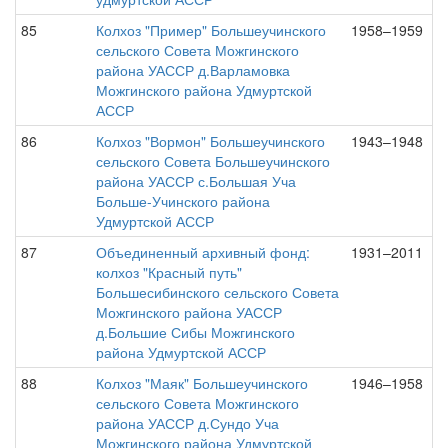
85
Колхоз "Пример" Большеучинского
1958–1959
сельского Совета Можгинского
района УАССР д.Варламовка
Можгинского района Удмуртской
АССР
86
Колхоз "Вормон" Большеучинского
1943–1948
сельского Совета Большеучинского
района УАССР с.Большая Уча
Больше-Учинского района
Удмуртской АССР
87
Объединенный архивный фонд:
1931–2011
колхоз "Красный путь"
Большесибинского сельского Совета
Можгинского района УАССР
д.Большие Сибы Можгинского
района Удмуртской АССР
88
Колхоз "Маяк" Большеучинского
1946–1958
сельского Совета Можгинского
района УАССР д.Сундо Уча
Можгинского района Удмуртской