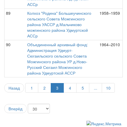
АССр
89
Колхоз "Родина" Большеучинского
1958–1959
сельского Совета Можгинского
района УАССР д.Мальчиково
можгинского района Удмуртской
АССр
90
Объединенный архивный фонд:
1964–2010
Администрация Удмурт-
Сюгаильского сельского Совета
Можгинского района УР д.Ново-
Русский Сюгаил Можгинского
района Удмуртской АССР
Назад
1
2
3
4
5
...
10
Вперёд