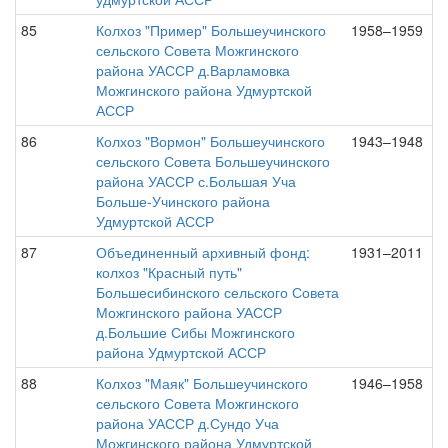
85
Колхоз "Пример" Большеучинского
1958–1959
сельского Совета Можгинского
района УАССР д.Варламовка
Можгинского района Удмуртской
АССР
86
Колхоз "Вормон" Большеучинского
1943–1948
сельского Совета Большеучинского
района УАССР с.Большая Уча
Больше-Учинского района
Удмуртской АССР
87
Объединенный архивный фонд:
1931–2011
колхоз "Красный путь"
Большесибинского сельского Совета
Можгинского района УАССР
д.Большие Сибы Можгинского
района Удмуртской АССР
88
Колхоз "Маяк" Большеучинского
1946–1958
сельского Совета Можгинского
района УАССР д.Сундо Уча
Можгинского района Удмуртской