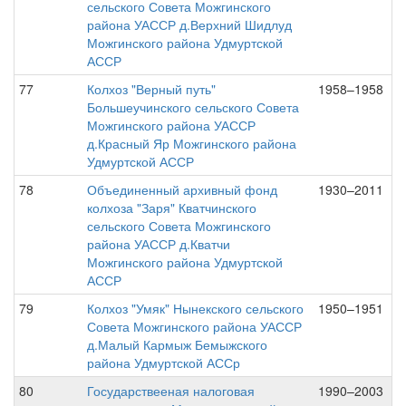
сельского Совета Можгинского
района УАССР д.Верхний Шидлуд
Можгинского района Удмуртской
АССР
77
Колхоз "Верный путь"
1958–1958
Большеучинского сельского Совета
Можгинского района УАССР
д.Красный Яр Можгинского района
Удмуртской АССР
78
Объединенный архивный фонд
1930–2011
колхоза "Заря" Кватчинского
сельского Совета Можгинского
района УАССР д.Кватчи
Можгинского района Удмуртской
АССР
79
Колхоз "Умяк" Нынекского сельского
1950–1951
Совета Можгинского района УАССР
д.Малый Кармыж Бемыжского
района Удмуртской АССр
80
Государствееная налоговая
1990–2003