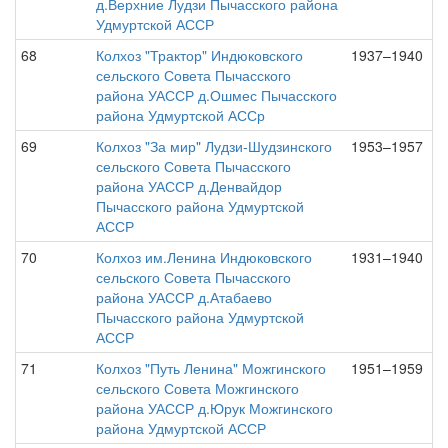
д.Верхние Лудзи Пычасского района
Удмуртской АССР
68
Колхоз "Трактор" Индюковского
1937–1940
сельского Совета Пычасского
района УАССР д.Ошмес Пычасского
района Удмуртской АССр
69
Колхоз "За мир" Лудзи-Шудзинского
1953–1957
сельского Совета Пычасского
района УАССР д.Денвайдор
Пычасского района Удмуртской
АССР
70
Колхоз им.Ленина Индюковского
1931–1940
сельского Совета Пычасского
района УАССР д.Атабаево
Пычасского района Удмуртской
АССР
71
Колхоз "Путь Ленина" Можгинского
1951–1959
сельского Совета Можгинского
района УАССР д.Юрук Можгинского
района Удмуртской АССР