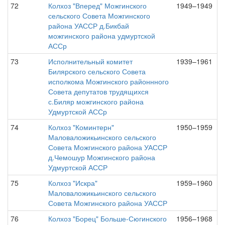
72
Колхоз "Вперед" Можгинского
1949–1949
сельского Совета Можгинского
района УАССР д.Бикбай
можгинского района удмуртской
АССр
73
Исполнительный комитет
1939–1961
Билярского сельского Совета
исполкома Можгинского районнного
Совета депутатов трудящихся
с.Биляр можгинского района
Удмуртской АССр
74
Колхоз "Коминтерн"
1950–1959
Маловаложикьинского сельского
Совета Можгинского района УАССР
д.Чемошур Можгинского района
Удмуртской АССР
75
Колхоз "Искра"
1959–1960
Маловаложикьинского сельского
Совета Можгинского района УАССР
76
Колхоз "Борец" Больше-Сюгинского
1956–1968