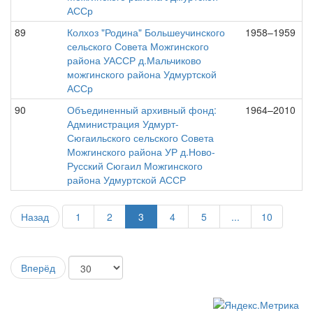
АССр
89
Колхоз "Родина" Большеучинского
1958–1959
сельского Совета Можгинского
района УАССР д.Мальчиково
можгинского района Удмуртской
АССр
90
Объединенный архивный фонд:
1964–2010
Администрация Удмурт-
Сюгаильского сельского Совета
Можгинского района УР д.Ново-
Русский Сюгаил Можгинского
района Удмуртской АССР
Назад
1
2
3
4
5
...
10
Вперёд