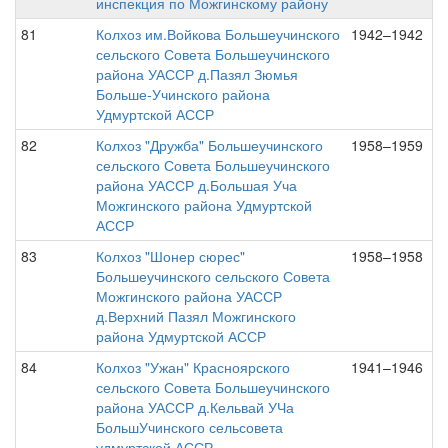
инспекция по Можгинскому району
81
Колхоз им.Войкова Большеучинского
1942–1942
сельского Совета Большеучинского
района УАССР д.Пазял Зюмья
Больше-Учинского района
Удмуртской АССР
82
Колхоз "Дружба" Большеучинского
1958–1959
сельского Совета Большеучинского
района УАССР д.Большая Уча
Можгинского района Удмуртской
АССР
83
Колхоз "Шонер сюрес"
1958–1958
Большеучинского сельского Совета
Можгинского района УАССР
д.Верхний Пазял Можгинского
района Удмуртской АССР
84
Колхоз "Ужан" Красноярского
1941–1946
сельского Совета Большеучинского
района УАССР д.Кельвай УЧа
БольшУчинского сельсовета
удмуртской АССР