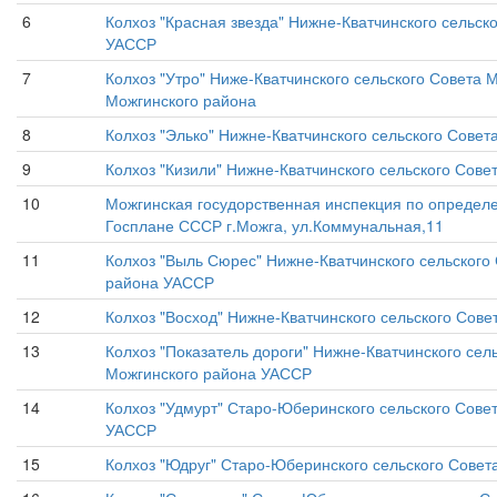
6
Колхоз "Красная звезда" Нижне-Кватчинского сельс
УАССР
7
Колхоз "Утро" Ниже-Кватчинского сельского Совета
Можгинского района
8
Колхоз "Элько" Нижне-Кватчинского сельского Сове
9
Колхоз "Кизили" Нижне-Кватчинского сельского Сов
10
Можгинская госудорственная инспекция по определ
Госплане СССР г.Можга, ул.Коммунальная,11
11
Колхоз "Выль Сюрес" Нижне-Кватчинского сельского
района УАССР
12
Колхоз "Восход" Нижне-Кватчинского сельского Сов
13
Колхоз "Показатель дороги" Нижне-Кватчинского се
Можгинского района УАССР
14
Колхоз "Удмурт" Старо-Юберинского сельского Сов
УАССР
15
Колхоз "Юдруг" Старо-Юберинского сельского Сове