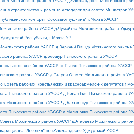
Совета Можгинского района УАССР д.Александрово Можгинского ра
ения строительства и ремонта автодорог при совете Министров У
спубликанской конторы "Союззаготпушнина" г.Можга УАССР
 Можгинского района УАССР д.Чумойтло Можгинского района Удмур
Удмуртской Республики, г.Можга УР
аМожгинского района УАССР д.Верхний Вишур Можгинского района
часского района УАССР д.Бобшур Пычасского района УАССР
а сельского хозяйства УАССР ст.Пычас Пычасского района УАССР
жгинского района УАССР д.Старая Ошмес Можгинского района УА
 Совета рабочих, крестьянских и красноармейских депутатов г.м
овета Пычасского района УАССР д.Новая Бия Пычасского района У
вета Можгинского района УАССР д.Бальзяшур Пычасского района У
овета Пычасского района УАССР д.Малиновка Пычасского района У
о Совета Можгинского района УАССР д.Атабаево Можгинского райо
варищества "Лесопил" поч.Александрово Удмуртской АССР