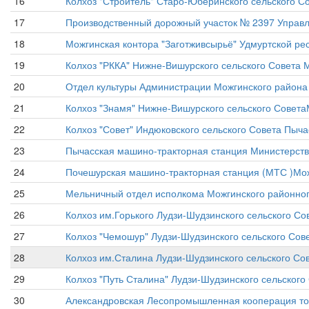
16
Колхоз "Строитель" Старо-Юберинского сельского 
17
Производственный дорожный участок № 2397 Управл
18
Можгинская контора "Заготживсырьё" Удмуртской ре
19
Колхоз "РККА" Нижне-Вишурского сельского Совета
20
Отдел культуры Администрации Можгинского района 
21
Колхоз "Знамя" Нижне-Вишурского сельского Совет
22
Колхоз "Совет" Индюковского сельского Совета Пы
23
Пычасская машино-тракторная станция Министерств
24
Почешурская машино-тракторная станция (МТС )Мо
25
Мельничный отдел исполкома Можгинского районного
26
Колхоз им.Горького Лудзи-Шудзинского сельского С
27
Колхоз "Чемошур" Лудзи-Шудзинского сельского Со
28
Колхоз им.Сталина Лудзи-Шудзинского сельского С
29
Колхоз "Путь Сталина" Лудзи-Шудзинского сельског
30
Александровская Лесопромышленная кооперация то