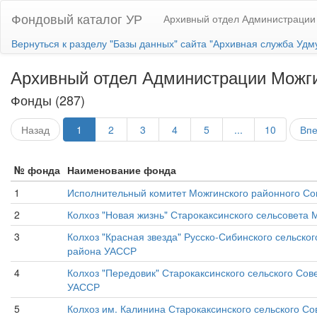
Фондовый каталог УР
Архивный отдел Администрации
Вернуться к разделу "Базы данных" сайта "Архивная служба Удм
Архивный отдел Администрации Можги
Фонды (287)
Назад
1
2
3
4
5
...
10
Вп
№ фонда
Наименование фонда
1
Исполнительный комитет Можгинского районного Сов
2
Колхоз "Новая жизнь" Старокаксинского сельсовета
3
Колхоз "Красная звезда" Русско-Сибинского сельско
района УАССР
4
Колхоз "Передовик" Старокаксинского сельского Со
УАССР
5
Колхоз им. Калинина Старокаксинского сельского С