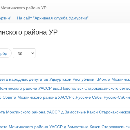
 Можгинского района УР
уртии"
На сайт "Архивная служба Удмуртии"
нского района УР
ерёд
ета народных депутатов Удмуртской Республики г.Можга Можгинск
 Можгинского района УАССР выс.Новопольск Старокаксинского сел
го Совета Можгинского района УАССР с.Русские Сибы Русско-Сибин
вета Можгинского района УАССР д.Замостные Какси Старокаксинско
овета Можгинского района УАССР д.Замостные Какси Старокаксинск