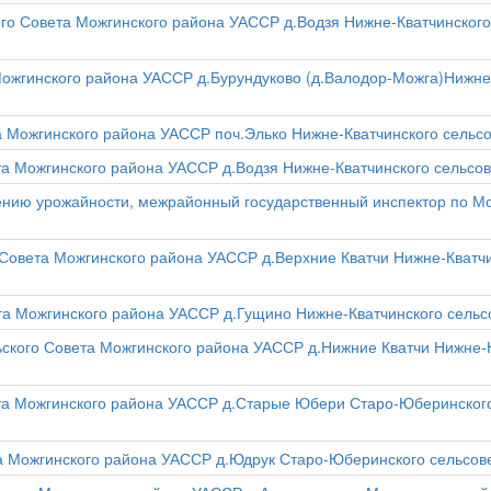
кого Совета Можгинского района УАССР д.Водзя Нижне-Кватчинског
 Можгинского района УАССР д.Бурундуково (д.Валодор-Можга)Нижне
та Можгинского района УАССР поч.Элько Нижне-Кватчинского сель
ета Можгинского района УАССР д.Водзя Нижне-Кватчинского сельс
ению урожайности, межрайонный государственный инспектор по 
 Совета Можгинского района УАССР д.Верхние Кватчи Нижне-Кватчи
ета Можгинского района УАССР д.Гущино Нижне-Кватчинского сель
льского Совета Можгинского района УАССР д.Нижние Кватчи Нижне-
ета Можгинского района УАССР д.Старые Юбери Старо-Юберинского
та Можгинского района УАССР д.Юдрук Старо-Юберинского сельсо