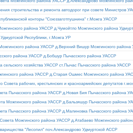
Совета Можгинского района УАССР д.Александрово Можгинского ра
ения строительства и ремонта автодорог при совете Министров У
спубликанской конторы "Союззаготпушнина" г.Можга УАССР
 Можгинского района УАССР д.Чумойтло Можгинского района Удмур
Удмуртской Республики, г.Можга УР
аМожгинского района УАССР д.Верхний Вишур Можгинского района
часского района УАССР д.Бобшур Пычасского района УАССР
а сельского хозяйства УАССР ст.Пычас Пычасского района УАССР
жгинского района УАССР д.Старая Ошмес Можгинского района УА
 Совета рабочих, крестьянских и красноармейских депутатов г.м
овета Пычасского района УАССР д.Новая Бия Пычасского района У
вета Можгинского района УАССР д.Бальзяшур Пычасского района У
овета Пычасского района УАССР д.Малиновка Пычасского района У
о Совета Можгинского района УАССР д.Атабаево Можгинского райо
варищества "Лесопил" поч.Александрово Удмуртской АССР