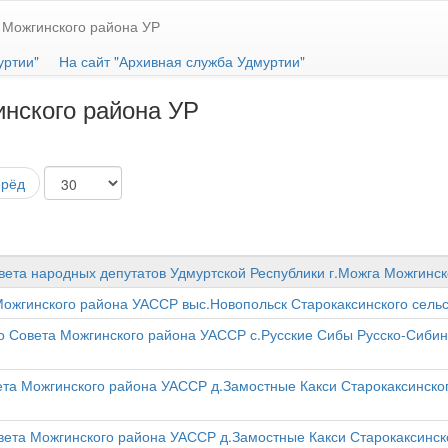
 Можгинского района УР
уртии"
На сайт "Архивная служба Удмуртии"
нского района УР
ерёд
ета народных депутатов Удмуртской Республики г.Можга Можгинск
 Можгинского района УАССР выс.Новопольск Старокаксинского сел
го Совета Можгинского района УАССР с.Русские Сибы Русско-Сибин
вета Можгинского района УАССР д.Замостные Какси Старокаксинско
овета Можгинского района УАССР д.Замостные Какси Старокаксинск