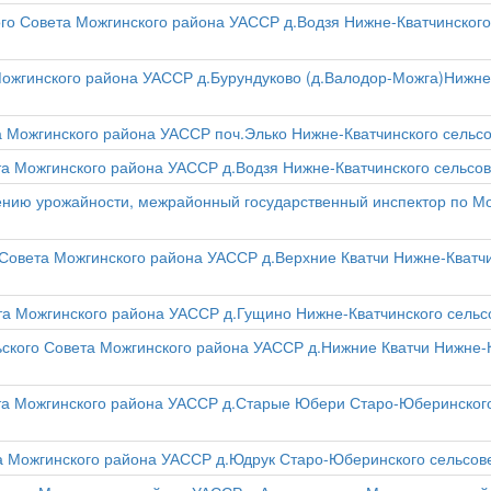
кого Совета Можгинского района УАССР д.Водзя Нижне-Кватчинског
 Можгинского района УАССР д.Бурундуково (д.Валодор-Можга)Нижне
та Можгинского района УАССР поч.Элько Нижне-Кватчинского сель
ета Можгинского района УАССР д.Водзя Нижне-Кватчинского сельс
ению урожайности, межрайонный государственный инспектор по 
 Совета Можгинского района УАССР д.Верхние Кватчи Нижне-Кватчи
ета Можгинского района УАССР д.Гущино Нижне-Кватчинского сель
льского Совета Можгинского района УАССР д.Нижние Кватчи Нижне-
ета Можгинского района УАССР д.Старые Юбери Старо-Юберинского
та Можгинского района УАССР д.Юдрук Старо-Юберинского сельсо