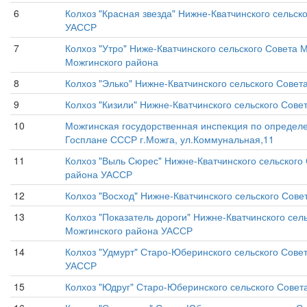
6
Колхоз "Красная звезда" Нижне-Кватчинского сельс
УАССР
7
Колхоз "Утро" Ниже-Кватчинского сельского Совета
Можгинского района
8
Колхоз "Элько" Нижне-Кватчинского сельского Сове
9
Колхоз "Кизили" Нижне-Кватчинского сельского Сов
10
Можгинская госудорственная инспекция по определ
Госплане СССР г.Можга, ул.Коммунальная,11
11
Колхоз "Выль Сюрес" Нижне-Кватчинского сельского
района УАССР
12
Колхоз "Восход" Нижне-Кватчинского сельского Сов
13
Колхоз "Показатель дороги" Нижне-Кватчинского се
Можгинского района УАССР
14
Колхоз "Удмурт" Старо-Юберинского сельского Сов
УАССР
15
Колхоз "Юдруг" Старо-Юберинского сельского Сове