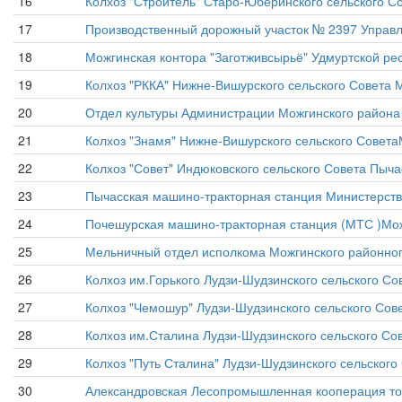
16
Колхоз "Строитель" Старо-Юберинского сельского 
17
Производственный дорожный участок № 2397 Управл
18
Можгинская контора "Заготживсырьё" Удмуртской ре
19
Колхоз "РККА" Нижне-Вишурского сельского Совета
20
Отдел культуры Администрации Можгинского района 
21
Колхоз "Знамя" Нижне-Вишурского сельского Совет
22
Колхоз "Совет" Индюковского сельского Совета Пы
23
Пычасская машино-тракторная станция Министерств
24
Почешурская машино-тракторная станция (МТС )Мо
25
Мельничный отдел исполкома Можгинского районного
26
Колхоз им.Горького Лудзи-Шудзинского сельского С
27
Колхоз "Чемошур" Лудзи-Шудзинского сельского Со
28
Колхоз им.Сталина Лудзи-Шудзинского сельского С
29
Колхоз "Путь Сталина" Лудзи-Шудзинского сельског
30
Александровская Лесопромышленная кооперация то