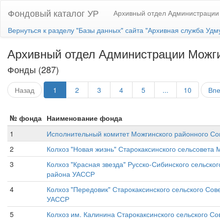
Фондовый каталог УР
Архивный отдел Администрации
Вернуться к разделу "Базы данных" сайта "Архивная служба Удм
Архивный отдел Администрации Можги
Фонды (287)
Назад
1
2
3
4
5
...
10
Вп
№ фонда
Наименование фонда
1
Исполнительный комитет Можгинского районного Сов
2
Колхоз "Новая жизнь" Старокаксинского сельсовета
3
Колхоз "Красная звезда" Русско-Сибинского сельско
района УАССР
4
Колхоз "Передовик" Старокаксинского сельского Со
УАССР
5
Колхоз им. Калинина Старокаксинского сельского С