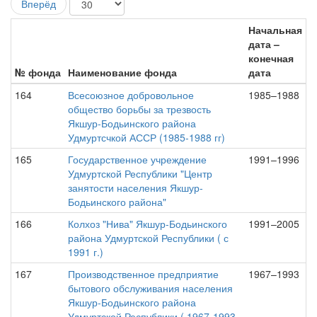
Вперёд
Начальная
дата –
конечная
№ фонда
Наименование фонда
дата
164
Всесоюзное добровольное
1985–1988
общество борьбы за трезвость
Якшур-Бодьинского района
Удмуртсчкой АССР (1985-1988 гг)
165
Государственное учреждение
1991–1996
Удмуртской Республики "Центр
занятости населения Якшур-
Бодьинского района"
166
Колхоз "Нива" Якшур-Бодьинского
1991–2005
района Удмуртской Республики ( с
1991 г.)
167
Производственное предприятие
1967–1993
бытового обслуживания населения
Якшур-Бодьинского района
Удмуртской Республики ( 1967-1993