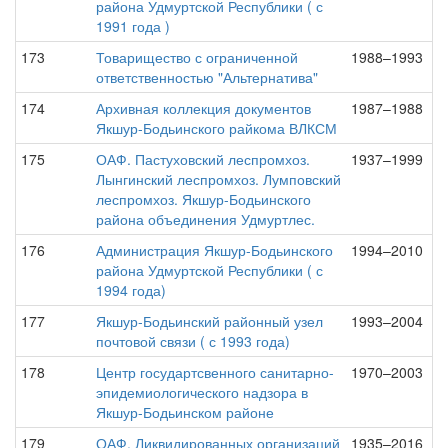
района Удмуртской Республики ( с
1991 года )
173
Товарищество с ограниченной
1988–1993
ответственностью "Альтернатива"
174
Архивная коллекция документов
1987–1988
Якшур-Бодьинского райкома ВЛКСМ
175
ОАФ. Пастуховский леспромхоз.
1937–1999
Лынгинский леспромхоз. Лумповский
леспромхоз. Якшур-Бодьинского
района объединения Удмуртлес.
176
Администрация Якшур-Бодьинского
1994–2010
района Удмуртской Республики ( с
1994 года)
177
Якшур-Бодьинский районный узел
1993–2004
почтовой связи ( с 1993 года)
178
Центр государтсвенного санитарно-
1970–2003
эпидемиологического надзора в
Якшур-Бодьинском районе
179
ОАФ. Ликвидированных организаций
1935–2016