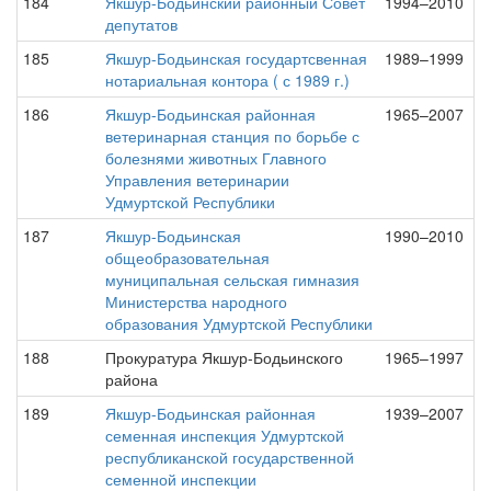
184
Якшур-Бодьинский районный Совет
1994–2010
депутатов
185
Якшур-Бодьинская государтсвенная
1989–1999
нотариальная контора ( с 1989 г.)
186
Якшур-Бодьинская районная
1965–2007
ветеринарная станция по борьбе с
болезнями животных Главного
Управления ветеринарии
Удмуртской Республики
187
Якшур-Бодьинская
1990–2010
общеобразовательная
муниципальная сельская гимназия
Министерства народного
образования Удмуртской Республики
188
Прокуратура Якшур-Бодьинского
1965–1997
района
189
Якшур-Бодьинская районная
1939–2007
семенная инспекция Удмуртской
республиканской государственной
семенной инспекции