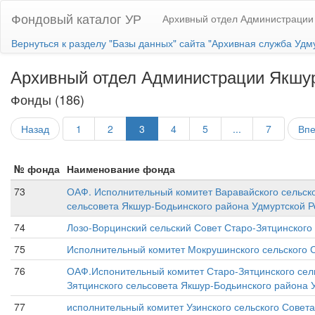
Фондовый каталог УР
Архивный отдел Администрации
Вернуться к разделу "Базы данных" сайта "Архивная служба Удм
Архивный отдел Администрации Якшур
Фонды (186)
Назад
1
2
3
4
5
...
7
Вп
№ фонда
Наименование фонда
73
ОАФ. Исполнительный комитет Варавайского сельско
сельсовета Якшур-Бодьинского района Удмуртской Ре
74
Лозо-Ворцинский сельский Совет Старо-Зятцинского
75
Исполнительный комитет Мокрушинского сельского С
76
ОАФ.Испонительный комитет Старо-Зятцинского сель
Зятцинского сельсовета Якшур-Бодьинского района Уд
77
исполнительный комитет Узинского сельского Совета