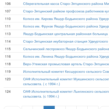
106
Сберегательная касса Старо-Зятцинского района Ми
107
Старо-Зятцинский райком профсоюза работников ку
110
Колхоз им. Кирова Якшур-Бодьинского района Удмурт
111
Колхоз им. Фрунзе Якшур-Бодьинского района Удмурс
113
Якшур-Бодьинская центральная районная больница 
114
Старо-Зятцинская икубаторная станция Удмуртского 
115
Селычинский леспромхоз Якшур-Бодьинского района 
116
Колхоз им. Ленина Якшур-Бодьинского района Удмур
118
Верх-Утемская промысловая артель Старо-Зятцинско
119
Исполнительный комитет Кесшурского сельского Сов
123
ОАФ.Исполнительный комитет Мукшинского сельсокго
сельсовета. ( с 1994 г.)
124
ОАФ.Исполнительный комитет Лынгинского сельского
сельсовета. (с 1994 г.)