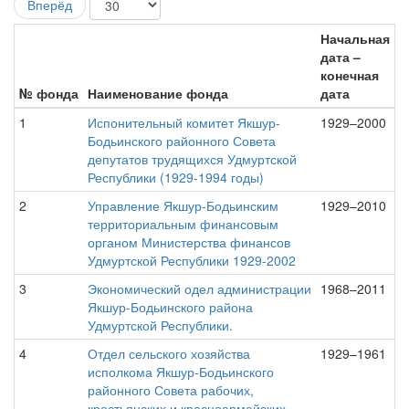
Вперёд
Начальная
дата –
конечная
№ фонда
Наименование фонда
дата
1
Испонительный комитет Якшур-
1929–2000
Бодьинского районного Совета
депутатов трудящихся Удмуртской
Республики (1929-1994 годы)
2
Управление Якшур-Бодьинским
1929–2010
территориальным финансовым
органом Министерства финансов
Удмуртской Республики 1929-2002
3
Экономический одел администрации
1968–2011
Якшур-Бодьинского района
Удмуртской Республики.
4
Отдел сельского хозяйства
1929–1961
исполкома Якшур-Бодьинского
районного Совета рабочих,
крестьянских и красноармейских