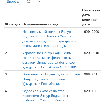
Вперёд
Начальная
дата –
конечная
№ фонда
Наименование фонда
дата
1
Испонительный комитет Якшур-
1929–2000
Бодьинского районного Совета
депутатов трудящихся Удмуртской
Республики (1929-1994 годы)
2
Управление Якшур-Бодьинским
1929–2010
территориальным финансовым
органом Министерства финансов
Удмуртской Республики 1929-2002
3
Экономический одел администрации
1968–2011
Якшур-Бодьинского района
Удмуртской Республики.
4
Отдел сельского хозяйства
1929–1961
исполкома Якшур-Бодьинского
районного Совета рабочих,
крестьянских и красноармейских