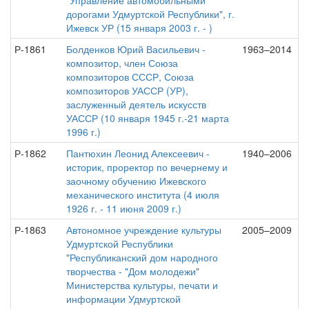
"Управление автомобильными
дорогами Удмуртской Республики", г.
Ижевск УР (15 января 2003 г. - )
Р-1861
Болденков Юрий Васильевич -
1963–2014
композитор, член Союза
композиторов СССР, Союза
композиторов УАССР (УР),
заслуженный деятель искусств
УАССР (10 января 1945 г.-21 марта
1996 г.)
Р-1862
Пантюхин Леонид Алексеевич -
1940–2006
историк, проректор по вечернему и
заочному обучению Ижевского
механического института (4 июля
1926 г. - 11 июня 2009 г.)
Р-1863
Автономное учреждение культуры
2005–2009
Удмуртской Республики
"Республиканский дом народного
творчества - "Дом молодежи"
Министерства культуры, печати и
информации Удмуртской