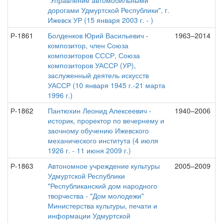
"Управление автомобильными
дорогами Удмуртской Республики", г.
Ижевск УР (15 января 2003 г. - )
Р-1861
Болденков Юрий Васильевич -
1963–2014
композитор, член Союза
композиторов СССР, Союза
композиторов УАССР (УР),
заслуженный деятель искусств
УАССР (10 января 1945 г.-21 марта
1996 г.)
Р-1862
Пантюхин Леонид Алексеевич -
1940–2006
историк, проректор по вечернему и
заочному обучению Ижевского
механического института (4 июля
1926 г. - 11 июня 2009 г.)
Р-1863
Автономное учреждение культуры
2005–2009
Удмуртской Республики
"Республиканский дом народного
творчества - "Дом молодежи"
Министерства культуры, печати и
информации Удмуртской