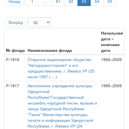
Назад
1
...
61
62
63
64
65
Вперёд
Начальная
дата –
конечная
№ фонда
Наименование фонда
дата
Р-1816
Открытое акционерное общество
1994–2009
"Автодормостпроект" и его
предшественники, г. Ижевск УР (25
июля 1997 г. - )
Р-1817
Автономное учреждение культуры
1995–2009
Удмуртской
Республики"Государственный
ансамбль народной песни, музыки и
танца Удмуртской Республики
"Танок" Министерства культуры,
печати и информации Удмуртской
Республики, г. Ижевск УР (24