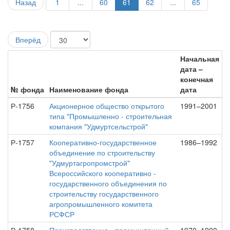
Назад
1
...
60
61
62
...
65
Вперёд
Начальная
дата –
конечная
№ фонда
Наименование фонда
дата
Р-1756
Акционерное общество открытого
1991–2001
типа "Промышленно - строительная
компания "Удмуртсельстрой"
Р-1757
Кооперативно-государственное
1986–1992
объединение по строительству
"Удмуртагропромстрой"
Всероссийского кооперативно -
государственного объединения по
строительству государственного
агропромышленного комитета
РСФСР