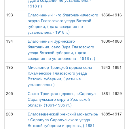
( дата создания не установлена -
1918 г.)
193
Благочинный 1-го благочиннического
1860–1916
округа Глазовского уезда Вятской
губернии, ( дата создания не
установлена - 1918 г.)
194
Благочинный Зуринского
1830–1888
благочиния, село Зура Глазовского
уезда Вятской губернии, ( дата
создания не установлена - 1918 г. )
195
Миссионер Троицкой церкви села
1843–1881
Юкаменское Глазовского уезда
Вятской губернии, ( даты не
установлены )
205
Свято-Троицкая церковь, г.Сарапул
1861–1929
Сарапульского округа Уральской
области (1861-1935 гг.)
208
Благовещенский женский монастырь
1885–1917
г.Сарапула Сарапульского уезда
Вятской губернии и церковь, ( 1881 -