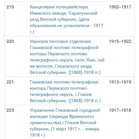
219
Канцелярия полицмейстера
1902–1917
Ижевского завода, Сарапульский
уезд Вятской губернии, (дата
образования не установлена - 1917
г.)
220
Уканское почтовое отделение
1915–1922
Глазовской почтово-телеграфной
конторы Пермского почтово-
телеграфного округа, село Укан, той
же волости, Глазовского уезда
Вятской губернии, ([1868]-1918 гг.)
221
Глазовская почтово-телеграфная
1913–1919
контора Пермского почтово-
телеграфного округа, г.Глазов
Вятской губернии, ([1868]-1918 гг.)
223
Управление Глазовской городской
1917–1918
милиции (периода Временного
правительства),г.Глазов Вятской
губернии, (1 март 1917 г. - январь
1918 г.)