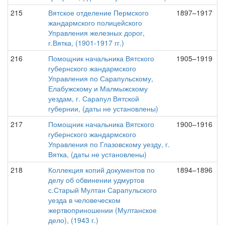
215
Вятское отделение Пермского
1897–1917
жандармского полицейского
Управления железных дорог,
г.Вятка, (1901-1917 гг.)
216
Помощник начальника Вятского
1905–1919
губернского жандармского
Управления по Сарапульскому,
Елабужскому и Малмыжскому
уездам, г. Сарапул Вятской
губернии, (даты не установлены)
217
Помощник начальника Вятского
1900–1916
губернского жандармского
Управления по Глазовскому уезду, г.
Вятка, (даты не установлены)
218
Коллекция копий документов по
1894–1896
делу об обвинении удмуртов
с.Старый Мултан Сарапульского
уезда в человеческом
жертвоприношении (Мултанское
дело), (1943 г.)