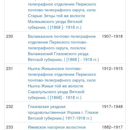
телеграфное отделение Пермского
почтово-телеграфного округа, село
Старые Зятцы той же волости
Малмыжского уезда Вятской
губернии, ( [1868 ]- 1918 гг.)
230
Валамазское почтово-телеграфное
1907–1918
отделение Пермского почтово-
телеграфного округа, поселок
Валамазский Глазовского уезда
Вятской губернии, ( [1868 ] - 1918 гг.)
231
Нылга-Жикьинское почтово-
1912–1915
телеграфное отделение Пермского
почтово-телеграфного округа, село
Нылга-Жикья той же волости
Сарапульского уезда Вятской
губернии, ( [1868] - 1918 гг.)
232
Глазовская уездная
1917–1948
продовольственная Управа г. Глазов
Вятской губернии,( 1917-1918 гг.)
233
Ижевское нагорное волостное
1882–1917