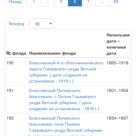
Назад
1
...
5
6
7
...
65
Вперёд
Начальная
дата –
конечная
№ фонда
Наименование фонда
дата
190
Благочинный 4-го благочиннического
1865–1918
округа Глазовского уезда Вятской
губернии, ( дата создания не
установлена - 1918 г.)
191
Благочинный Поломского
1801–1904
благочиния, с.Полом Глазовского
уезда Вятской губернии, ( дата
создания не установлена - 1918 г.)
192
Благочинный Понинского
1854–1867
благочиния, село Понино
Глазовского уезда Вятской губернии,