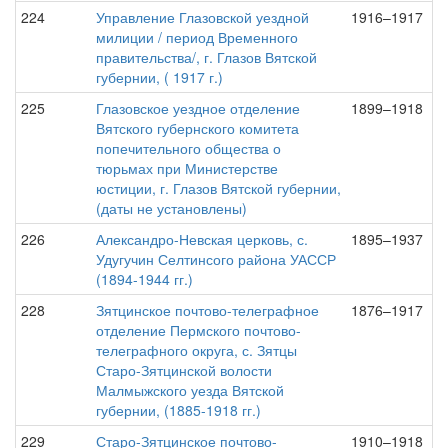
224
Управление Глазовской уездной
1916–1917
милиции / период Временного
правительства/, г. Глазов Вятской
губернии, ( 1917 г.)
225
Глазовское уездное отделение
1899–1918
Вятского губернского комитета
попечительного общества о
тюрьмах при Министерстве
юстиции, г. Глазов Вятской губернии,
(даты не установлены)
226
Александро-Невская церковь, с.
1895–1937
Удугучин Селтинсого района УАССР
(1894-1944 гг.)
228
Зятцинское почтово-телеграфное
1876–1917
отделение Пермского почтово-
телеграфного округа, с. Зятцы
Старо-Зятцинской волости
Малмыжского уезда Вятской
губернии, (1885-1918 гг.)
229
Старо-Зятцинское почтово-
1910–1918