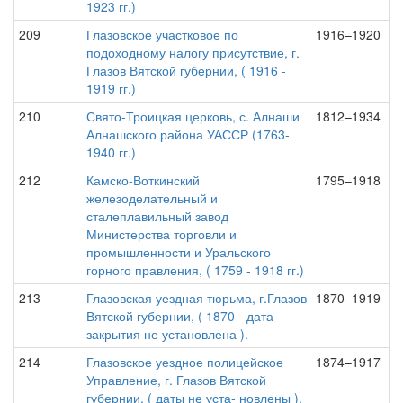
1923 гг.)
209
Глазовское участковое по
1916–1920
подоходному налогу присутствие, г.
Глазов Вятской губернии, ( 1916 -
1919 гг.)
210
Свято-Троицкая церковь, с. Алнаши
1812–1934
Алнашского района УАССР (1763-
1940 гг.)
212
Камско-Воткинский
1795–1918
железоделательный и
сталеплавильный завод
Министерства торговли и
промышленности и Уральского
горного правления, ( 1759 - 1918 гг.)
213
Глазовская уездная тюрьма, г.Глазов
1870–1919
Вятской губернии, ( 1870 - дата
закрытия не установлена ).
214
Глазовское уездное полицейское
1874–1917
Управление, г. Глазов Вятской
губернии, ( даты не уста- новлены ).