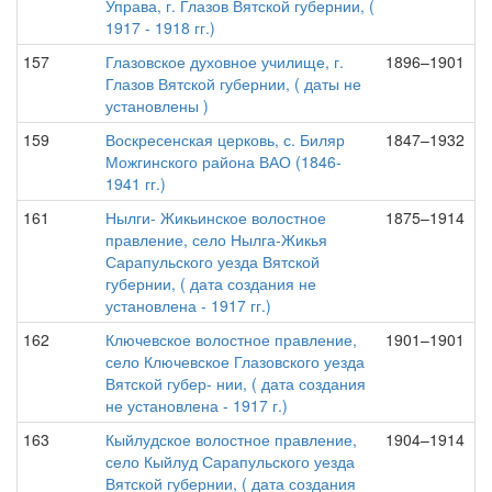
Управа, г. Глазов Вятской губернии, (
1917 - 1918 гг.)
157
Глазовское духовное училище, г.
1896–1901
Глазов Вятской губернии, ( даты не
установлены )
159
Воскресенская церковь, с. Биляр
1847–1932
Можгинского района ВАО (1846-
1941 гг.)
161
Нылги- Жикьинское волостное
1875–1914
правление, село Нылга-Жикья
Сарапульского уезда Вятской
губернии, ( дата создания не
установлена - 1917 гг.)
162
Ключевское волостное правление,
1901–1901
село Ключевское Глазовского уезда
Вятской губер- нии, ( дата создания
не установлена - 1917 г.)
163
Кыйлудское волостное правление,
1904–1914
село Кыйлуд Сарапульского уезда
Вятской губернии, ( дата создания