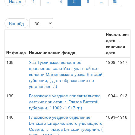
Назад
1
...
4
5
6
...
65
Вперёд
Начальная
дата –
конечная
№ фонда
Наименование фонда
дата
138
Ува-Туклинское волостное
1909–1917
правление, село Ува-Тукля той же
волости Малмыжского уезда Вятской
губернии, ( дата образования не
установлены.)
139
Глазовское уездное попечительство
1904–1913
детских приютов, г. Глазов Вятской
губернии, ( 1902 - 1917 гг.)
140
Глазовское уездное отделение
1891–1918
Вятского Епархиального училищного
Совета, г. Глазов Вятской губернии, (