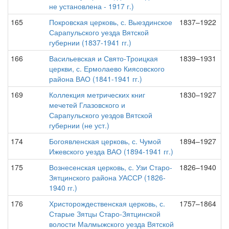
не установлена - 1917 г.)
165
Покровская церковь, с. Выездинское
1837–1922
Сарапульского уезда Вятской
губернии (1837-1941 гг.)
166
Васильевская и Свято-Троицкая
1839–1931
церкви, с. Ермолаево Киясовского
района ВАО (1841-1941 гг.)
169
Коллекция метрических книг
1830–1927
мечетей Глазовского и
Сарапульского уездов Вятской
губернии (не уст.)
174
Богоявленская церковь, с. Чумой
1894–1927
Ижевского уезда ВАО (1894-1941 гг.)
175
Вознесенская церковь, с. Узи Старо-
1826–1940
Зятцинского района УАССР (1826-
1940 гг.)
176
Христорождественская церковь, с.
1757–1864
Старые Зятцы Старо-Зятцинской
волости Малмыжского уезда Вятской