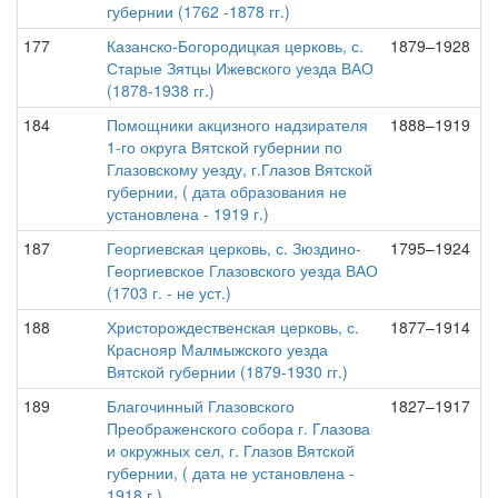
губернии (1762 -1878 гг.)
177
Казанско-Богородицкая церковь, с.
1879–1928
Старые Зятцы Ижевского уезда ВАО
(1878-1938 гг.)
184
Помощники акцизного надзирателя
1888–1919
1-го округа Вятской губернии по
Глазовскому уезду, г.Глазов Вятской
губернии, ( дата образования не
установлена - 1919 г.)
187
Георгиевская церковь, с. Зюздино-
1795–1924
Георгиевское Глазовского уезда ВАО
(1703 г. - не уст.)
188
Христорождественская церковь, с.
1877–1914
Краснояр Малмыжского уезда
Вятской губернии (1879-1930 гг.)
189
Благочинный Глазовского
1827–1917
Преображенского собора г. Глазова
и окружных сел, г. Глазов Вятской
губернии, ( дата не установлена -
1918 г.)