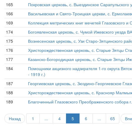
165
Покровская церковь, с. Выездинское Сарапульского у
166
Васильевская и Свято-Троицкая церкви, с. Ермолаев
169
Коллекция метрических книг мечетей Глазовского и С
174
Богоявленская церковь, с. Чумой Ижевского уезда ВА
175
Вознесенская церковь, с. Узи Старо-Зятцинского рай
176
Христорождественская церковь, с. Старые Зятцы Ста
177
Казанско-Богородицкая церковь, с. Старые Зятцы Иже
184
Помощники акцизного надзирателя 1-го округа Вятско
- 1919 г.)
187
Георгиевская церковь, с. Зюздино-Георгиевское Глазов
188
Христорождественская церковь, с. Краснояр Малмыжс
189
Благочинный Глазовского Преображенского собора г. Г
Назад
1
...
4
5
6
...
65
Вп