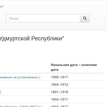
ки"
Удмуртской Республики"
Начальная дата – конечная
дата
зования не установлены.)
1909–1917
1904–1913
)
1891–1918
1904–1917
 губернии, (1916-1917 гг.)
1916–1917