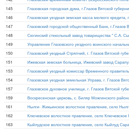
145
Глазовская городская дума, г.Глазов Вятской губернии,
146
Глазовская уездная земская касса мелкого кредита, г.
147
Глазовский городской общественный Банк, г.Глазов Вя
148
Сюгинский стекольный завод товарищества " С.А. Сырн
149
Управление Глазовского уездного воинского начальник
150
Глазовский уездный Стряпчий, г. Глазов Вятской губер
151
Ижевская земская больница, Ижевский завод Сарапул
153
Глазовский уездный комиссар Временного правительств
154
Глазовская уездная земельная Управа, г. Глазов Вятск
157
Глазовское духовное училище, г. Глазов Вятской губе
159
Воскресенская церковь, с. Биляр Можгинского района
161
Нылги- Жикьинское волостное правление, село Нылга-
162
Ключевское волостное правление, село Ключевское Гл
163
Кыйлудское волостное правление, село Кыйлуд Сарапу