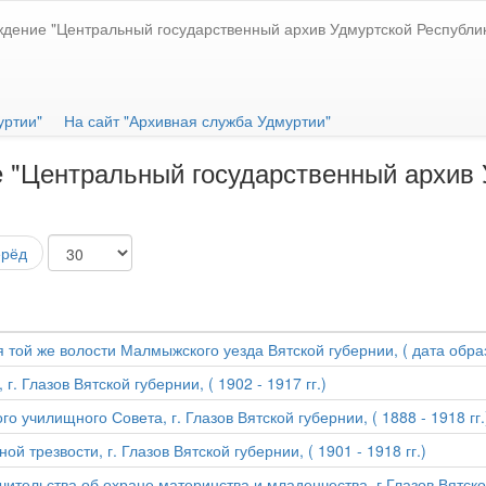
ждение "Центральный государственный архив Удмуртской Республи
уртии"
На сайт "Архивная служба Удмуртии"
 "Центральный государственный архив 
ерёд
я той же волости Малмыжского уезда Вятской губернии, ( дата обра
. Глазов Вятской губернии, ( 1902 - 1917 гг.)
 училищного Совета, г. Глазов Вятской губернии, ( 1888 - 1918 гг.
 трезвости, г. Глазов Вятской губернии, ( 1901 - 1918 гг.)
тельства об охране материнства и младенчества, г.Глазов Вятской