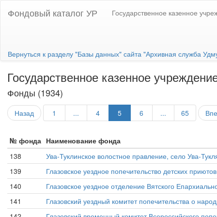
Фондовый каталог УР
Государственное казенное учре
Вернуться к разделу "Базы данных" сайта "Архивная служба Удм
Государственное казенное учреждение
Фонды (1934)
Назад
1
...
4
5
6
...
65
Вп
№ фонда
Наименование фонда
138
Ува-Туклинское волостное правление, село Ува-Тукл
139
Глазовское уездное попечительство детских приютов, г
140
Глазовское уездное отделение Вятского Епархиального
141
Глазовский уездный комитет попечительства о народной
142
Глазовский временный комитет Всероссийского попечи